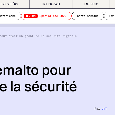
LNT VIDÉOS
LNT PODCAST
LNT JEUX
ZOOM
uotidienne
Spécial été 2026
Cette semaine
Exp
pour créer un géant de la sécurité digitale
emalto pour
e la sécurité
Par
LNT