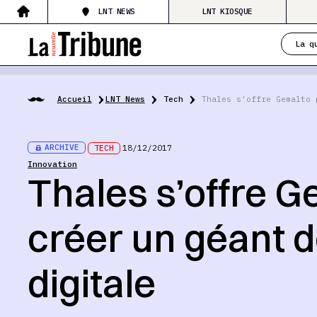
LNT NEWS
LNT KIOSQUE
La q
Accueil
LNT News
Tech
Thales s’offre Gemalto 
ARCHIVE
TECH
18/12/2017
Innovation
Thales s’offre G
créer un géant d
digitale