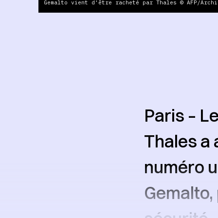
Gemalto vient d'être racheté par Thales © AFP/Archi
Paris – L
Thales a 
numéro un
Gemalto, 