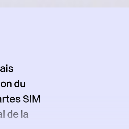
ais
ion du
artes SIM
l de la