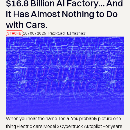
$16.8 Billion AI Factory… And
It Has Almost Nothing to Do
with Cars.
STACHE
10/08/2026
Par
Riad Elmarhar
When you hear the name Tesla...You probably picture one
thing.Electric cars.Model 3.Cybertruck.Autopilot.For years,