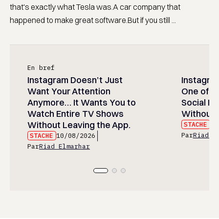
that's exactly what Tesla was.A car company that
happened to make great software.But if you still ...
En bref
Instagram Doesn’t Just
Instagram
Want Your Attention
One of t
Anymore… It Wants You to
Social M
Watch Entire TV Shows
Without 
Without Leaving the App.
STACHE
10
Par
Riad E
STACHE
10/08/2026
Par
Riad Elmarhar