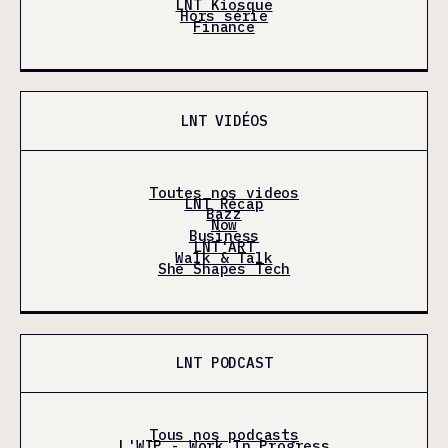
LNT Kiosque
Hors série
Finance
LNT VIDÉOS
Toutes nos videos
LNT Récap
Bazz
Now
Business
LNT'ART
Walk & Talk
She Shapes Tech
LNT PODCAST
Tous nos podcasts
L'WIP - Work In Progress