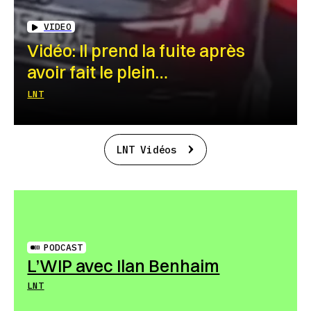
VIDEO
Vidéo: Il prend la fuite après
avoir fait le plein…
LNT
LNT Vidéos
PODCAST
L’WIP avec Ilan Benhaim
LNT