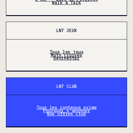
Walk & Talk
LNT JEUX
Tous les jeux
Mots croisés
DevineStar
LNT CLUB
Tous les contenus prime
Pourquoi s'abonner
Nos offres club