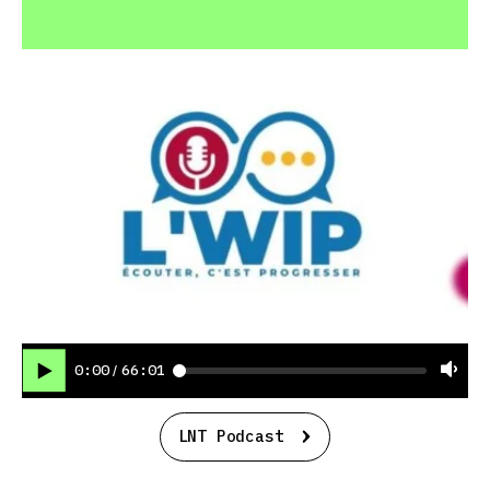
0:00
66:01
/
LNT Podcast