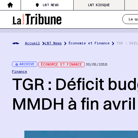
LNT NEWS
LNT KIOSQUE
La q
Accueil
LNT News
Économie et Finance
TGR : Défi
ARCHIVE
ÉCONOMIE ET FINANCE
30/05/2018
Finance
TGR : Déficit bu
MMDH à fin avril