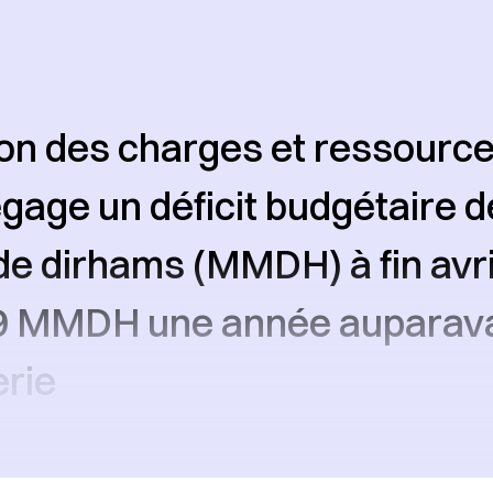
ion des charges et ressourc
gage un déficit budgétaire d
 de dirhams (MMDH) à fin avri
,9 MMDH une année auparava
erie