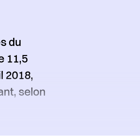
es du
e 11,5
l 2018,
nt, selon