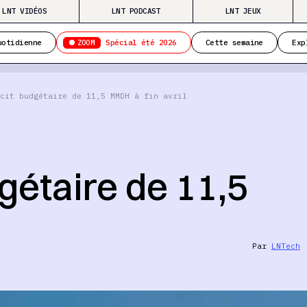
LNT VIDÉOS
LNT PODCAST
LNT JEUX
ZOOM
uotidienne
Spécial été 2026
Cette semaine
Exp
cit budgétaire de 11,5 MMDH à fin avril
dgétaire de 11,5
Par
LNTech