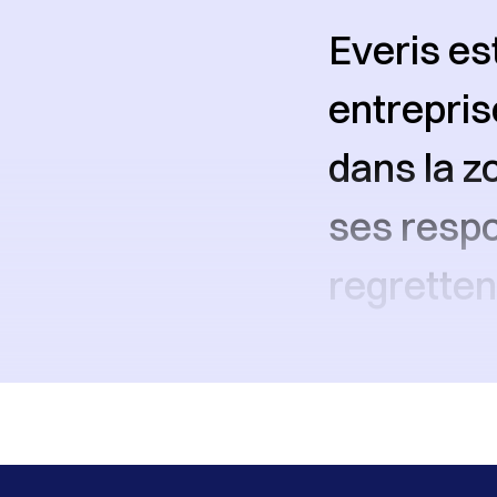
Everis es
entrepris
dans la z
ses respo
regretten