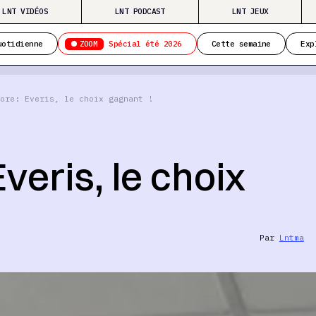
LNT VIDÉOS
LNT PODCAST
LNT JEUX
ZOOM
uotidienne
Spécial été 2026
Cette semaine
Exp
ore: Everis, le choix gagnant !
veris, le choix
Par
Lntma