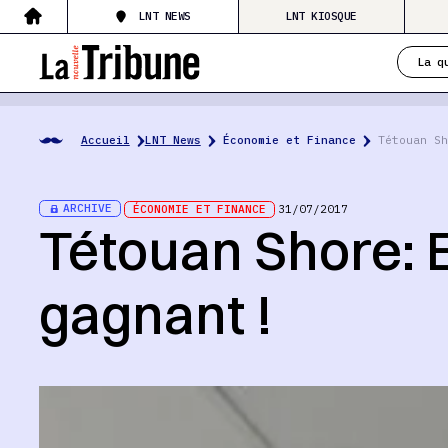
LNT NEWS
LNT KIOSQUE
La q
Accueil
LNT News
Économie et Finance
Tétouan Sh
ARCHIVE
ÉCONOMIE ET FINANCE
31/07/2017
Tétouan Shore: E
gagnant !