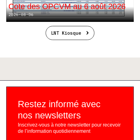
Cote des OPCVM au 6 août 2026
2026-08-06
LNT Kiosque
Restez informé avec
nos newsletters
Inscrivez-vous à notre newsletter pour recevoir
de l’information quotidiennement