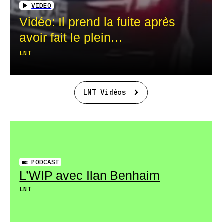
VIDEO
Vidéo: Il prend la fuite après
avoir fait le plein…
LNT
LNT Vidéos
PODCAST
L’WIP avec Ilan Benhaim
LNT