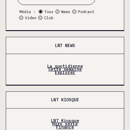
Média :
Tous
News
Podcast
Video
Club
LNT NEWS
La quotidienne
Cette semaine
Explorer
LNT KIOSQUE
LNT Kiosque
Hors série
Finance