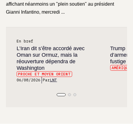
affichant néanmoins un "plein soutien" au président
Gianni Infantino, mercredi ...
En bref
L’Iran dit s’être accordé avec
Trump ré
Oman sur Ormuz, mais la
d’armeme
réouverture dépendra de
fustige l
Washington
AMÉRIQUE
PROCHE ET MOYEN ORIENT
06/08/2026
Par
LNT