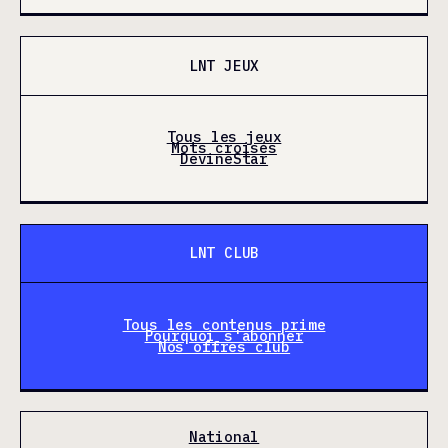
LNT JEUX
Tous les jeux
Mots croisés
DevineStar
LNT CLUB
Tous les contenus prime
Pourquoi s'abonner
Nos offres club
National