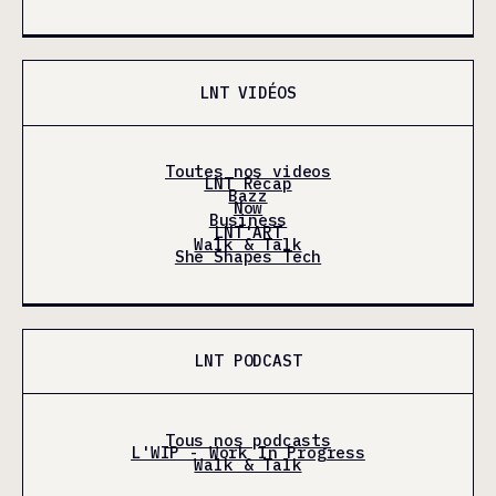
LNT VIDÉOS
Toutes nos videos
LNT Récap
Bazz
Now
Business
LNT'ART
Walk & Talk
She Shapes Tech
LNT PODCAST
Tous nos podcasts
L'WIP - Work In Progress
Walk & Talk