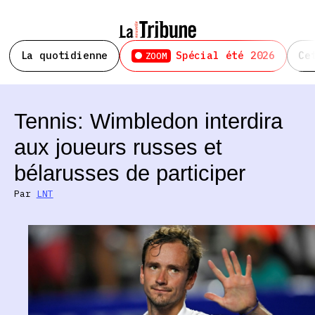
La quotidienne
Spécial été 2026
Ce
ZOOM
Tennis: Wimbledon interdira
aux joueurs russes et
bélarusses de participer
Par
LNT