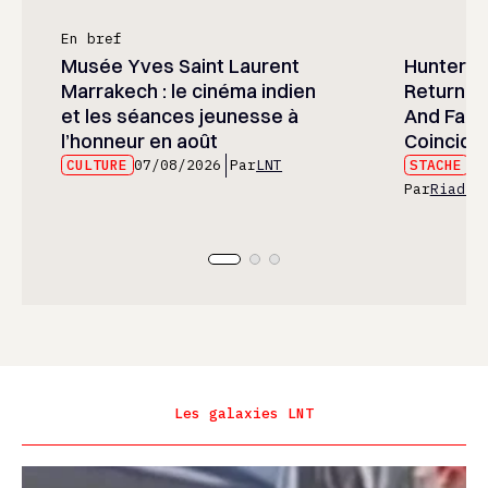
En bref
Musée Yves Saint Laurent
Hunter x 
Marrakech : le cinéma indien
Returned
et les séances jeunesse à
And Fans 
l’honneur en août
Coincide
CULTURE
07/08/2026
Par
LNT
STACHE
07
Par
Riad E
Les galaxies LNT