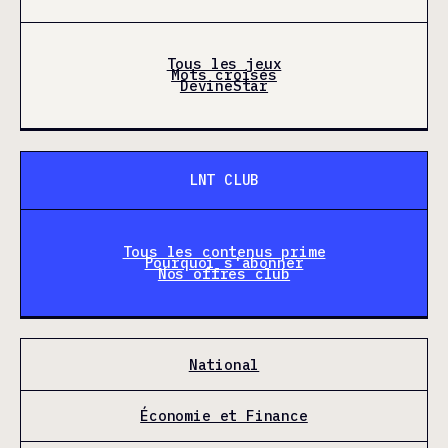
Tous les jeux
Mots croisés
DevineStar
LNT CLUB
Tous les contenus prime
Pourquoi s'abonner
Nos offres club
National
Économie et Finance