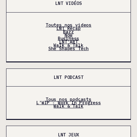
LNT VIDÉOS
Toutes nos videos
LNT Récap
Bazz
Now
Business
LNT'ART
Walk & Talk
She Shapes Tech
LNT PODCAST
Tous nos podcasts
L'WIP - Work In Progress
Walk & Talk
LNT JEUX