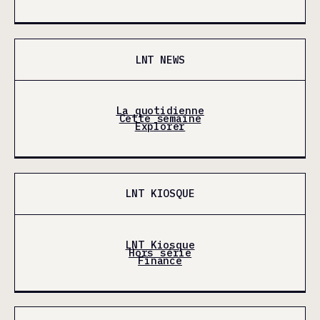
LNT NEWS
La quotidienne
Cette semaine
Explorer
LNT KIOSQUE
LNT Kiosque
Hors série
Finance