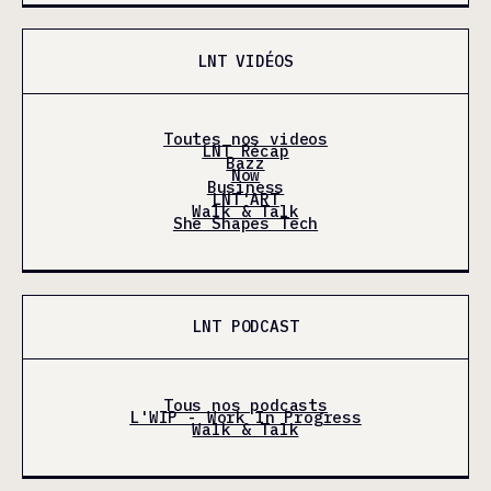
LNT VIDÉOS
Toutes nos videos
LNT Récap
Bazz
Now
Business
LNT'ART
Walk & Talk
She Shapes Tech
LNT PODCAST
Tous nos podcasts
L'WIP - Work In Progress
Walk & Talk