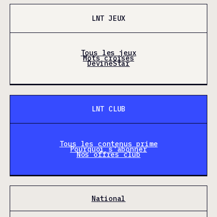
LNT JEUX
Tous les jeux
Mots croisés
DevineStar
LNT CLUB
Tous les contenus prime
Pourquoi s'abonner
Nos offres club
National