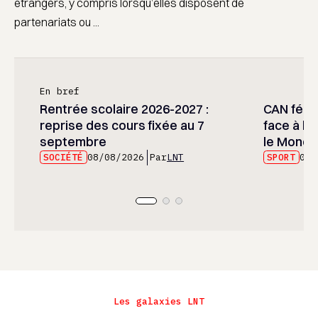
étrangers, y compris lorsqu’elles disposent de
partenariats ou ...
En bref
Rentrée scolaire 2026-2027 :
CAN fémin
reprise des cours fixée au 7
face à l’
septembre
le Mondia
SOCIÉTÉ
08/08/2026
Par
LNT
SPORT
08/
Les galaxies LNT