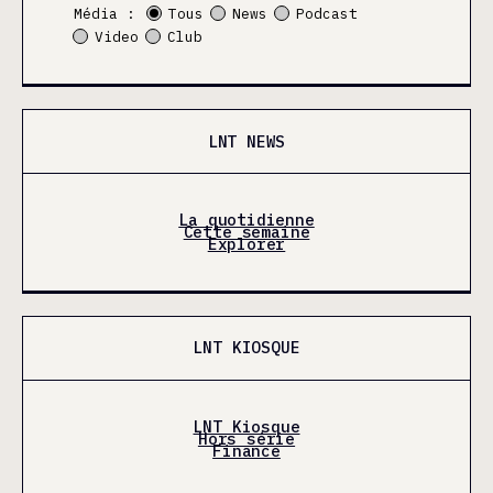
Média :
Tous
News
Podcast
Video
Club
LNT NEWS
La quotidienne
Cette semaine
Explorer
LNT KIOSQUE
LNT Kiosque
Hors série
Finance