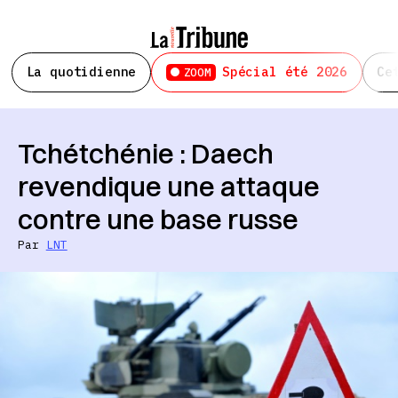
La quotidienne
Spécial été 2026
Ce
ZOOM
Tchétchénie : Daech
revendique une attaque
contre une base russe
Par
LNT