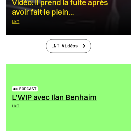
Vidéo: Il prend la fuite après
avoir fait le plein…
LNT
LNT Vidéos
PODCAST
L’WIP avec Ilan Benhaim
LNT