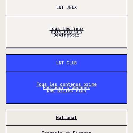
LNT JEUX
Tous les jeux
Mots croisés
DevineStar
LNT CLUB
Tous les contenus prime
Pourquoi s'abonner
Nos offres club
National
Économie et Finance