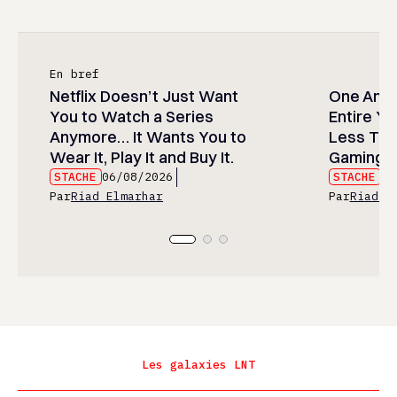
En bref
Netflix Doesn’t Just Want
One Anim
You to Watch a Series
Entire Y
Anymore… It Wants You to
Less Than
Wear It, Play It and Buy It.
Gaming P
STACHE
06/08/2026
STACHE
06
Par
Riad Elmarhar
Par
Riad E
Les galaxies LNT