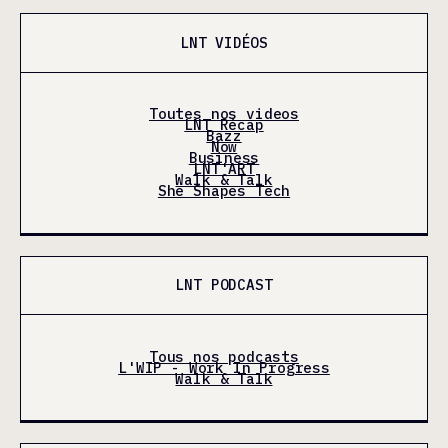
LNT VIDÉOS
Toutes nos videos
LNT Récap
Bazz
Now
Business
LNT'ART
Walk & Talk
She Shapes Tech
LNT PODCAST
Tous nos podcasts
L'WIP - Work In Progress
Walk & Talk