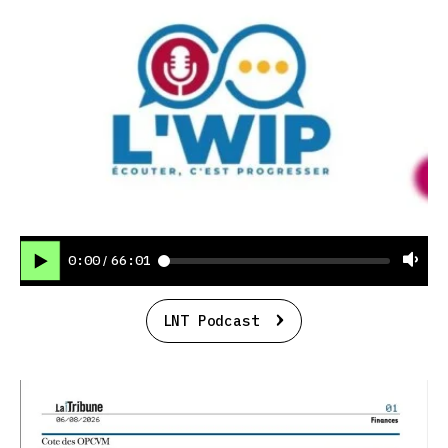
0:00
66:01
/
LNT Podcast