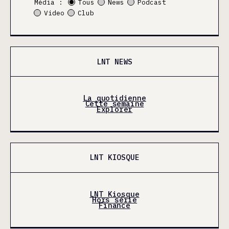
Média :
Tous
News
Podcast
Video
Club
LNT NEWS
La quotidienne
Cette semaine
Explorer
LNT KIOSQUE
LNT Kiosque
Hors série
Finance