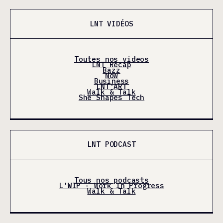
LNT VIDÉOS
Toutes nos videos
LNT Récap
Bazz
Now
Business
LNT'ART
Walk & Talk
She Shapes Tech
LNT PODCAST
Tous nos podcasts
L'WIP - Work In Progress
Walk & Talk