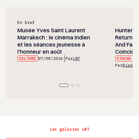
En bref
Musée Yves Saint Laurent
Hunter x 
Marrakech : le cinéma indien
Returned
et les séances jeunesse à
And Fans 
l’honneur en août
Coincide
CULTURE
07/08/2026
Par
LNT
STACHE
07
Par
Riad E
Les galaxies LNT