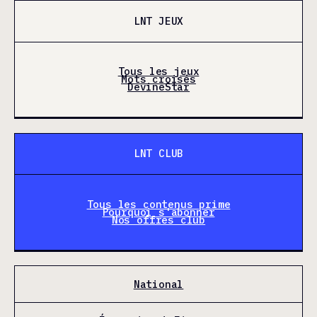
LNT JEUX
Tous les jeux
Mots croisés
DevineStar
LNT CLUB
Tous les contenus prime
Pourquoi s'abonner
Nos offres club
National