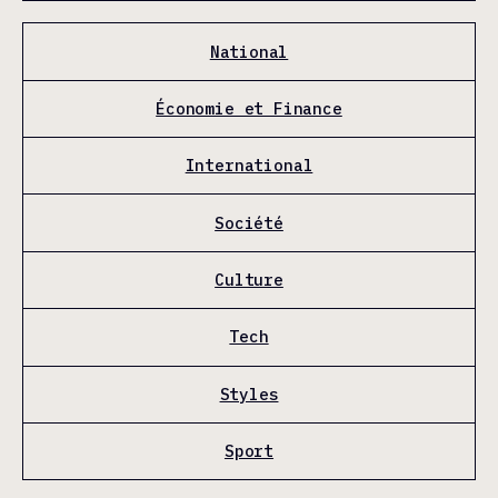
National
Économie et Finance
International
Société
Culture
Tech
Styles
Sport