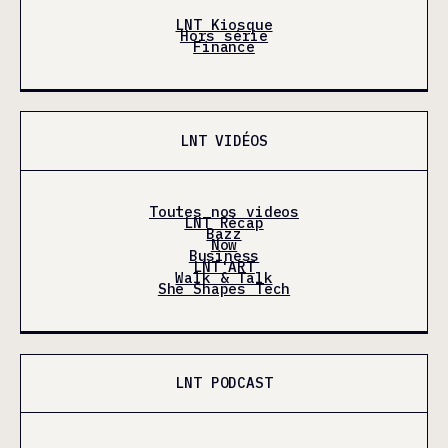
LNT Kiosque
Hors série
Finance
LNT VIDÉOS
Toutes nos videos
LNT Récap
Bazz
Now
Business
LNT'ART
Walk & Talk
She Shapes Tech
LNT PODCAST