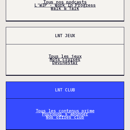
Tous nos podcasts
L'WIP - Work In Progress
Walk & Talk
LNT JEUX
Tous les jeux
Mots croisés
DevineStar
LNT CLUB
Tous les contenus prime
Pourquoi s'abonner
Nos offres club