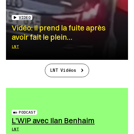
VIDEO
Vidéo: Il prend la fuite après
avoir fait le plein…
LNT
LNT Vidéos
PODCAST
L’WIP avec Ilan Benhaim
LNT