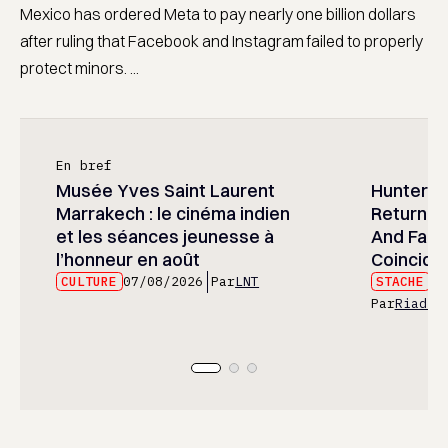
Mexico has ordered Meta to pay nearly one billion dollars
after ruling that Facebook and Instagram failed to properly
protect minors. ...
En bref
Musée Yves Saint Laurent
Hunter x 
Marrakech : le cinéma indien
Returned
et les séances jeunesse à
And Fans 
l’honneur en août
Coincide
CULTURE
07/08/2026
Par
LNT
STACHE
07
Par
Riad E