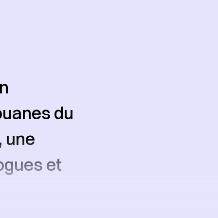
en
douanes du
, une
rogues et