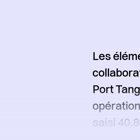
Les éléme
collabora
Port Tang
opération
saisi 40.