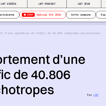
LNT VIDÉOS
LNT PODCAST
LNT JEUX
ZOOM
uotidienne
Spécial été 2026
Cette semaine
Exp
nt d’une opération de trafic de 40.806 comprimés psychotropes
ortement d’une
fic de 40.806
hotropes
Par
LNT