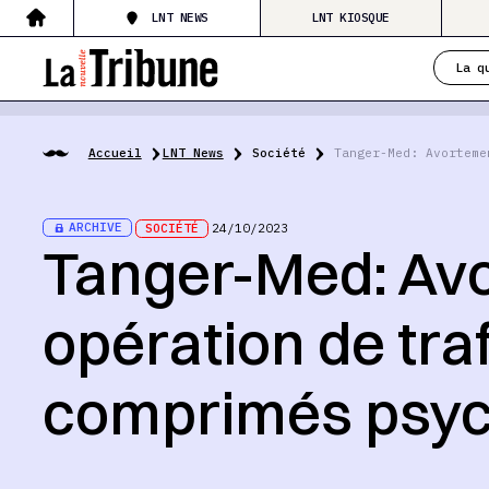
LNT NEWS
LNT KIOSQUE
La q
Accueil
LNT News
Société
Tanger-Med: Avorteme
ARCHIVE
SOCIÉTÉ
24/10/2023
Tanger-Med: Av
opération de tra
comprimés psyc