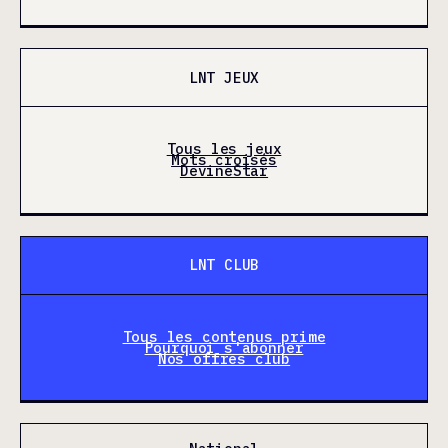
LNT JEUX
Tous les jeux
Mots croisés
DevineStar
LNT CLUB
Tous les contenus prime
Pourquoi s'abonner
Nos offres club