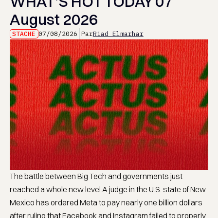
WHAT’S HOT TODAY 07
August 2026
STACHE
07/08/2026
Par
Riad Elmarhar
The battle between Big Tech and governments just
reached a whole new level.A judge in the U.S. state of New
Mexico has ordered Meta to pay nearly one billion dollars
after ruling that Facebook and Instagram failed to properly