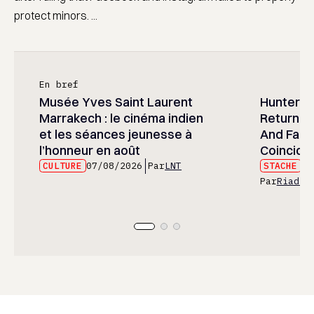
protect minors. ...
En bref
Musée Yves Saint Laurent
Hunter x 
Marrakech : le cinéma indien
Returned
et les séances jeunesse à
And Fans 
l’honneur en août
Coincide
CULTURE
07/08/2026
Par
LNT
STACHE
07
Par
Riad E