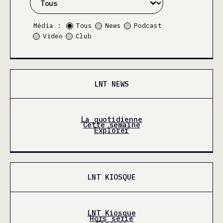
Média :
Tous
News
Podcast
Video
Club
LNT NEWS
La quotidienne
Cette semaine
Explorer
LNT KIOSQUE
LNT Kiosque
Hors série