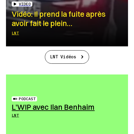
VIDEO
Vidéo: Il prend la fuite après
avoir fait le plein…
LNT
LNT Vidéos
PODCAST
L’WIP avec Ilan Benhaim
LNT