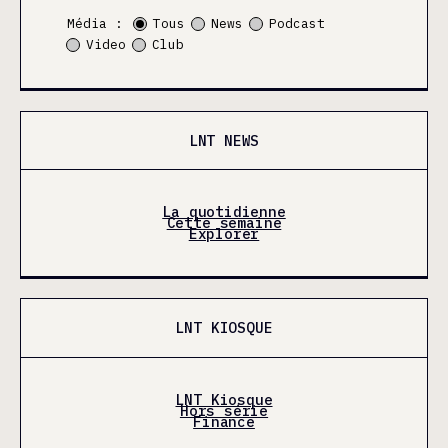
Média :
Tous
News
Podcast
Video
Club
LNT NEWS
La quotidienne
Cette semaine
Explorer
LNT KIOSQUE
LNT Kiosque
Hors série
Finance