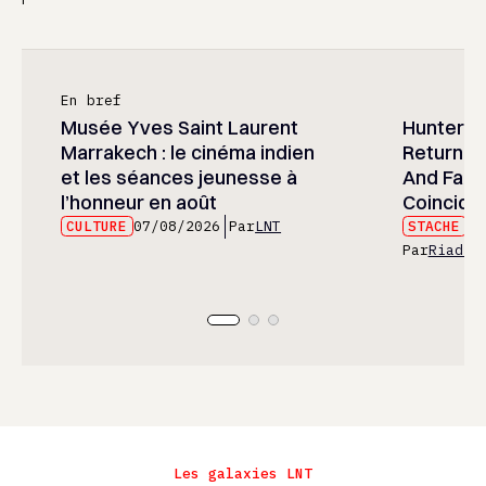
En bref
Musée Yves Saint Laurent
Hunter x 
Marrakech : le cinéma indien
Returned
et les séances jeunesse à
And Fans 
l’honneur en août
Coincide
CULTURE
07/08/2026
Par
LNT
STACHE
07
Par
Riad E
Les galaxies LNT