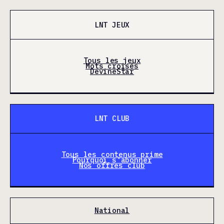
LNT JEUX
Tous les jeux
Mots croisés
DevineStar
LNT CLUB
Tous les contenus prime
Pourquoi s'abonner
Nos offres club
National