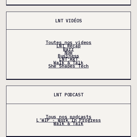
LNT VIDÉOS
Toutes nos videos
LNT Récap
Bazz
Now
Business
LNT'ART
Walk & Talk
She Shapes Tech
LNT PODCAST
Tous nos podcasts
L'WIP - Work In Progress
Walk & Talk