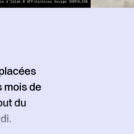
ce d'Idleb © AFP/Archives George OURFALIAN
éplacées
s mois de
but du
di.