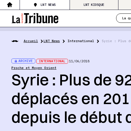
LNT NEWS
LNT KIOSQUE
La q
Accueil
LNT News
International
Syrie : Plus d
ARCHIVE
INTERNATIONAL
11/06/2018
Proche et Moyen Orient
Syrie : Plus de 9
déplacés en 201
depuis le début d