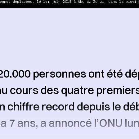
ennes déplacées, le 1er juin 2018 à Abu az Zuhur, dans la provin
20.000 personnes ont été d
au cours des quatre premier
un chiffre record depuis le dé
 y a 7 ans, a annoncé l’ONU lun