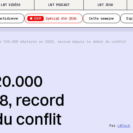
LNT VIDÉOS
LNT PODCAST
LNT JEUX
ZOOM
uotidienne
Spécial été 2026
Cette semaine
Exp
e 920.000 déplacés en 2018, record depuis le début du conflit
20.000
8, record
u conflit
Par
LNTech