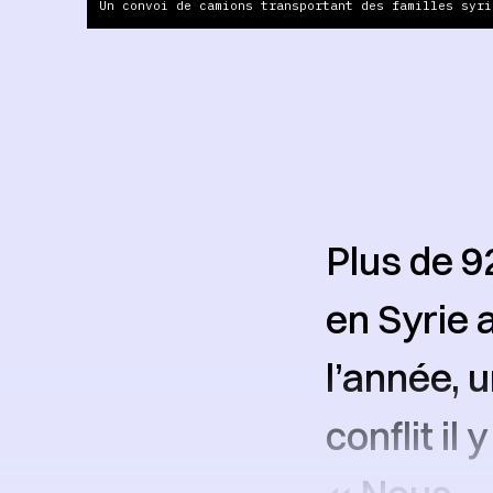
Un convoi de camions transportant des familles syri
Plus de 9
en Syrie 
l’année, 
conflit il