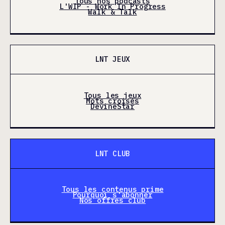
Tous nos podcasts
L'WIP - Work In Progress
Walk & Talk
LNT JEUX
Tous les jeux
Mots croisés
DevineStar
LNT CLUB
Tous les contenus prime
Pourquoi s'abonner
Nos offres club