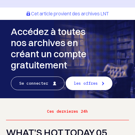
Cet article provient des archives LNT
Accédez à toutes
nos archives en
créant un compte
gratuitement
Se connecter
les offres
Ces dernieres 24h
WHAT’S HOT TODAY 05