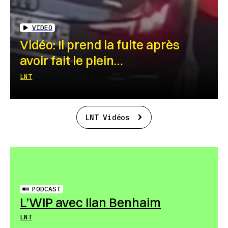
VIDEO
Vidéo: Il prend la fuite après
avoir fait le plein…
LNT
LNT Vidéos
PODCAST
L’WIP avec Ilan Benhaim
LNT