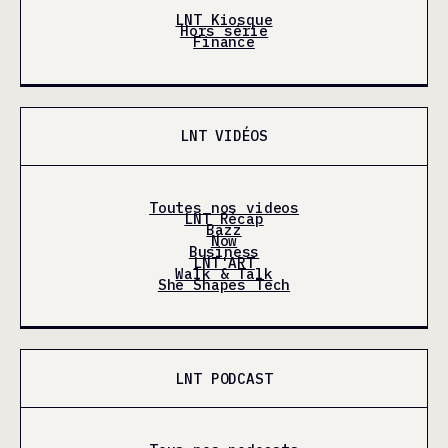
LNT Kiosque
Hors série
Finance
LNT VIDÉOS
Toutes nos videos
LNT Récap
Bazz
Now
Business
LNT'ART
Walk & Talk
She Shapes Tech
LNT PODCAST