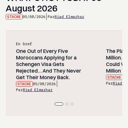
August 2026
STACHE
05/08/2026
Par
Riad Elmarhar
En bref
One Out of Every Five
The Play
Moroccans Applying for a
Million…
Schengen Visa Gets
Could Wa
Rejected… And They Never
Million Wi
Get Their Money Back.
STACHE
05
Par
Riad E
STACHE
05/08/2026
Par
Riad Elmarhar