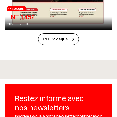
KIOSQUE
LNT 1452
2026-07-30
LNT Kiosque
Restez informé avec
nos newsletters
Inscrivez-vous à notre newsletter pour recevoir