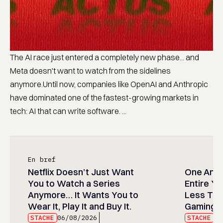
The AI race just entered a completely new phase... and
Meta doesn't want to watch from the sidelines
anymore.Until now, companies like OpenAI and Anthropic
have dominated one of the fastest-growing markets in
tech: AI that can write software. ...
En bref
Netflix Doesn’t Just Want
One Anim
You to Watch a Series
Entire Y
Anymore… It Wants You to
Less Than
Wear It, Play It and Buy It.
Gaming P
STACHE
06/08/2026
STACHE
06