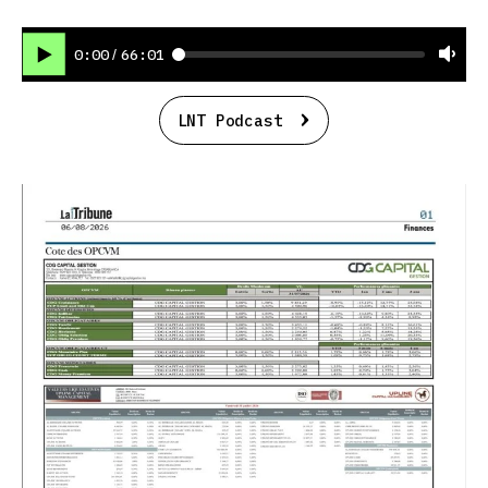
0:00
66:01
/
LNT Podcast