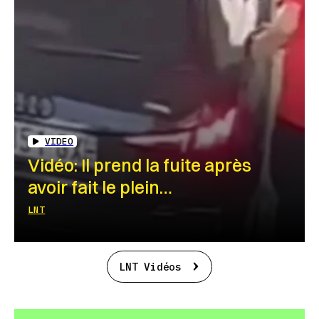
VIDEO
Vidéo: Il prend la fuite après
avoir fait le plein…
LNT
LNT Vidéos