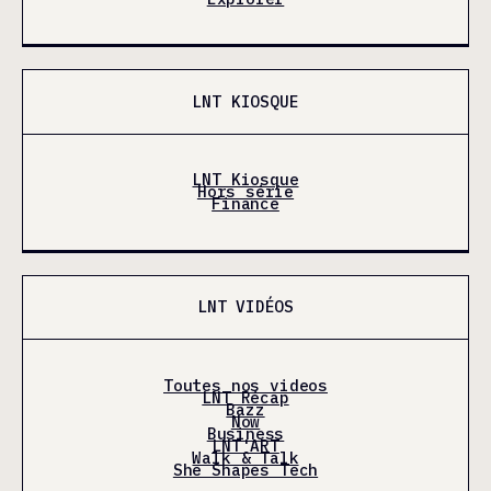
LNT KIOSQUE
LNT Kiosque
Hors série
Finance
LNT VIDÉOS
Toutes nos videos
LNT Récap
Bazz
Now
Business
LNT'ART
Walk & Talk
She Shapes Tech