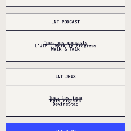
LNT PODCAST
Tous nos podcasts
L'WIP - Work In Progress
Walk & Talk
LNT JEUX
Tous les jeux
Mots croisés
DevineStar