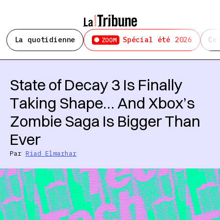
La quotidienne
Spécial été 2026
Ce
ZOOM
State of Decay 3 Is Finally
Taking Shape… And Xbox’s
Zombie Saga Is Bigger Than
Ever
Par
Riad Elmarhar