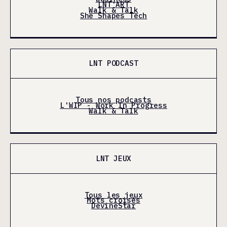
LNT'ART
Walk & Talk
She Shapes Tech
LNT PODCAST
Tous nos podcasts
L'WIP - Work In Progress
Walk & Talk
LNT JEUX
Tous les jeux
Mots croisés
DevineStar