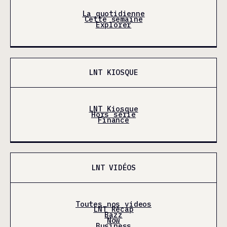
La quotidienne
Cette semaine
Explorer
LNT KIOSQUE
LNT Kiosque
Hors série
Finance
LNT VIDÉOS
Toutes nos videos
LNT Récap
Bazz
Now
Business