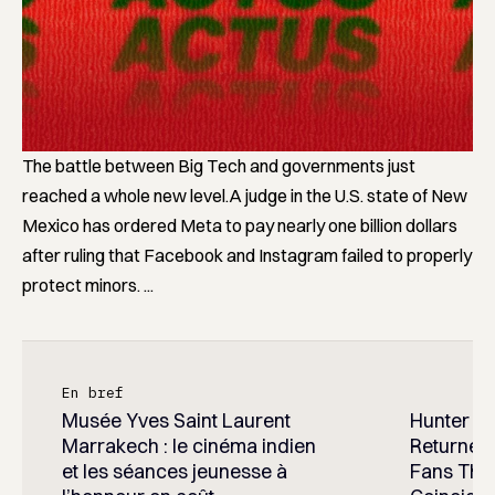
The battle between Big Tech and governments just
reached a whole new level.A judge in the U.S. state of New
Mexico has ordered Meta to pay nearly one billion dollars
after ruling that Facebook and Instagram failed to properly
protect minors. ...
En bref
Musée Yves Saint Laurent
Hunter x 
Marrakech : le cinéma indien
Returned 
et les séances jeunesse à
Fans Think