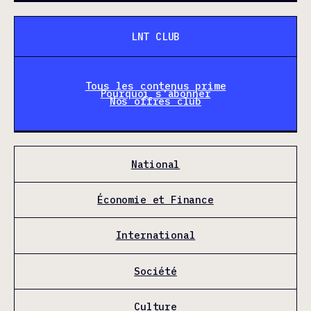
LNT CLUB
Tous les contenus prime
Pourquoi s'abonner
Nos offres club
National
Économie et Finance
International
Société
Culture