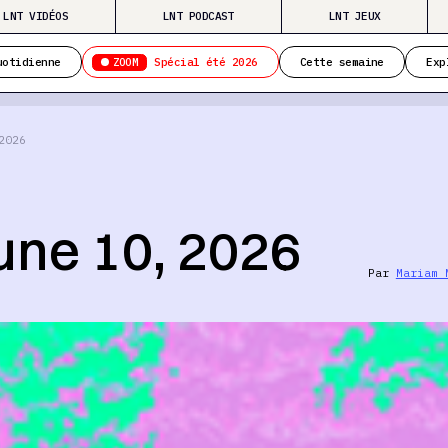
LNT VIDÉOS
LNT PODCAST
LNT JEUX
ZOOM
uotidienne
Spécial été 2026
Cette semaine
Exp
2026
ne 10, 2026
Par
Mariam 