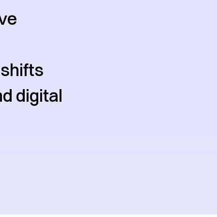
lve
shifts
d digital