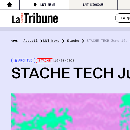
LNT NEWS
LNT KIOSQUE
La q
Accueil
LNT News
Stache
STACHE TECH June 10, 
ARCHIVE
STACHE
10/06/2026
STACHE TECH Ju