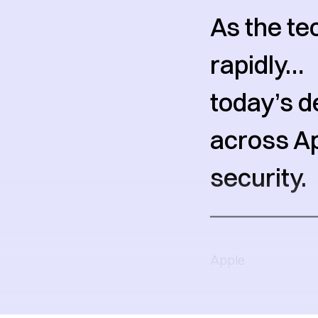
As the te
rapidly…
today’s d
across Ap
security.
──────
Apple