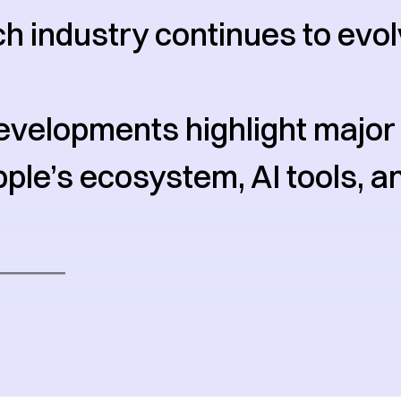
ch industry continues to evo
evelopments highlight major 
ple’s ecosystem, AI tools, an
───