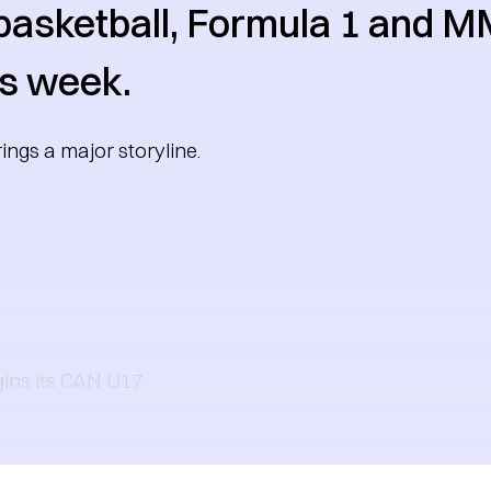
 basketball, Formula 1 and M
is week.
ings a major storyline.
gins its CAN U17