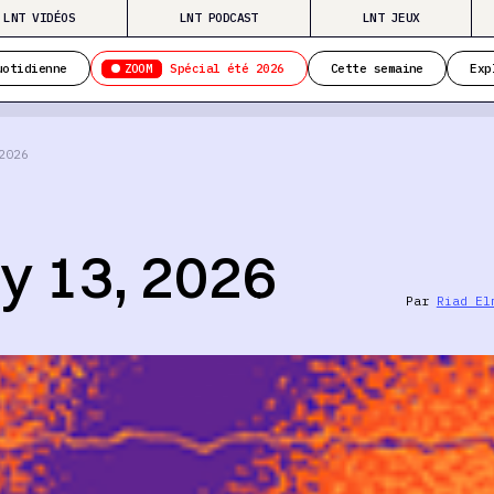
LNT VIDÉOS
LNT PODCAST
LNT JEUX
ZOOM
uotidienne
Spécial été 2026
Cette semaine
Exp
2026
y 13, 2026
Par
Riad El