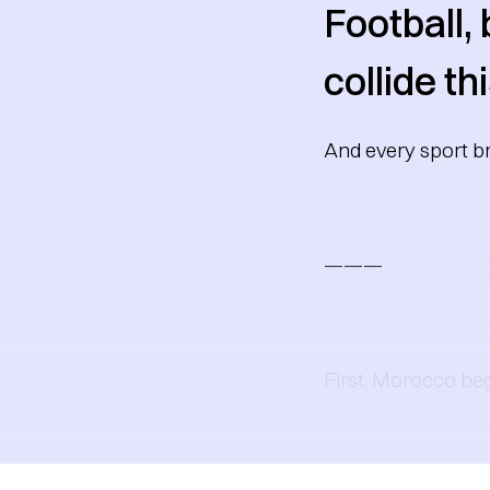
Football,
collide th
And every sport br
———
First, Morocco be