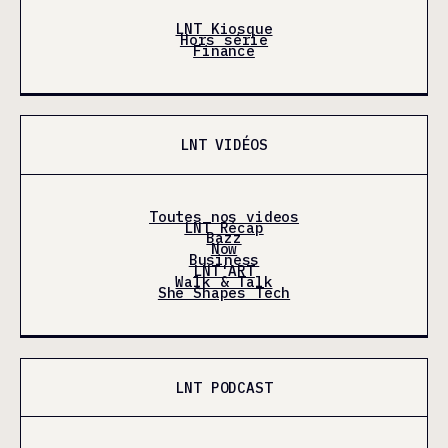
LNT Kiosque
Hors série
Finance
LNT VIDÉOS
Toutes nos videos
LNT Récap
Bazz
Now
Business
LNT'ART
Walk & Talk
She Shapes Tech
LNT PODCAST