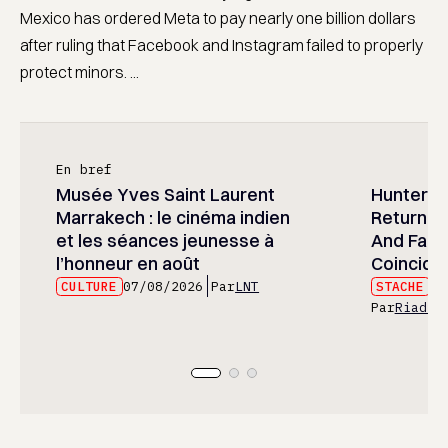
Mexico has ordered Meta to pay nearly one billion dollars
after ruling that Facebook and Instagram failed to properly
protect minors. ...
En bref
Musée Yves Saint Laurent
Hunter x 
Marrakech : le cinéma indien
Returned
et les séances jeunesse à
And Fans 
l’honneur en août
Coincide
CULTURE
07/08/2026
Par
LNT
STACHE
07
Par
Riad E