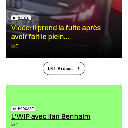
VIDEO
Vidéo: Il prend la fuite après
avoir fait le plein…
LNT
LNT Vidéos
PODCAST
L’WIP avec Ilan Benhaim
LNT