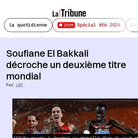
La quotidienne
Spécial été 2026
Ce
ZOOM
Soufiane El Bakkali
décroche un deuxième titre
mondial
Par
LNT