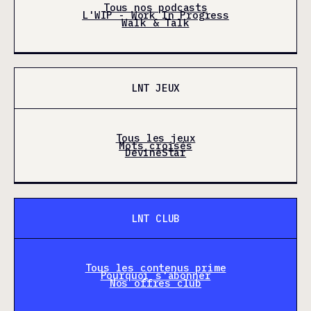
Tous nos podcasts
L'WIP - Work In Progress
Walk & Talk
LNT JEUX
Tous les jeux
Mots croisés
DevineStar
LNT CLUB
Tous les contenus prime
Pourquoi s'abonner
Nos offres club