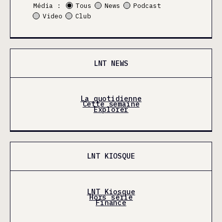
Média :
Tous
News
Podcast
Video
Club
LNT NEWS
La quotidienne
Cette semaine
Explorer
LNT KIOSQUE
LNT Kiosque
Hors série
Finance