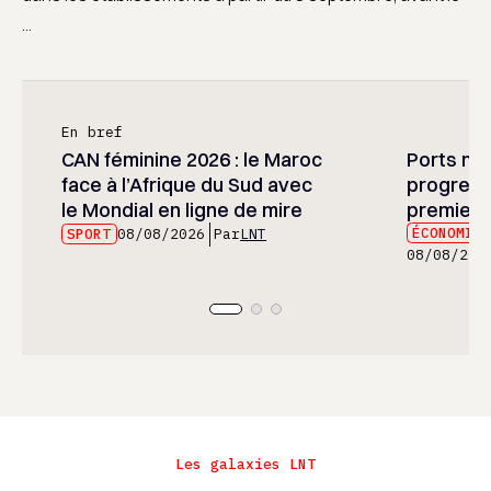
...
En bref
CAN féminine 2026 : le Maroc
Ports mar
face à l’Afrique du Sud avec
progress
le Mondial en ligne de mire
premier 
ÉCONOMIE
SPORT
08/08/2026
Par
LNT
08/08/202
Les galaxies LNT