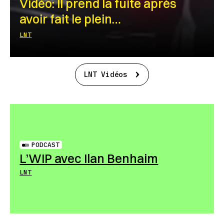
Vidéo: Il prend la fuite après
avoir fait le plein…
LNT
LNT Vidéos
PODCAST
L’WIP avec Ilan Benhaim
LNT