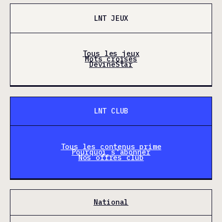
LNT JEUX
Tous les jeux
Mots croisés
DevineStar
LNT CLUB
Tous les contenus prime
Pourquoi s'abonner
Nos offres club
National