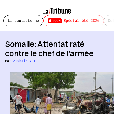
La quotidienne
Spécial été 2026
Ce
ZOOM
Somalie: Attentat raté
contre le chef de l’armée
Par
Zouhair Yata