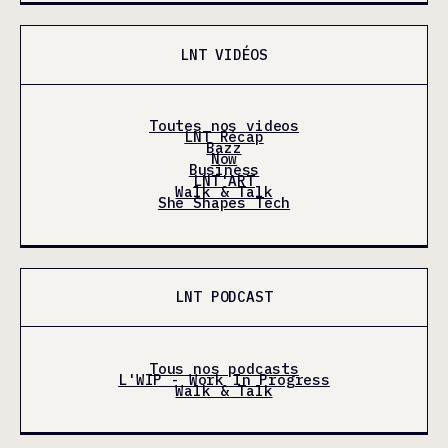
LNT VIDÉOS
Toutes nos videos
LNT Récap
Bazz
Now
Business
LNT'ART
Walk & Talk
She Shapes Tech
LNT PODCAST
Tous nos podcasts
L'WIP - Work In Progress
Walk & Talk