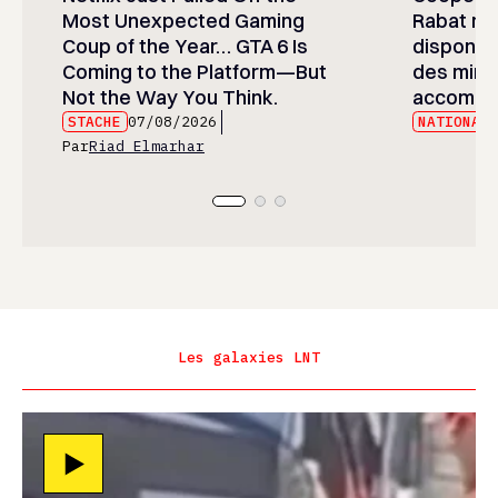
Most Unexpected Gaming
Rabat réa
Coup of the Year… GTA 6 Is
disponibi
Coming to the Platform—But
des mine
Not the Way You Think.
accompa
STACHE
07/08/2026
NATIONAL
Par
Riad Elmarhar
Les galaxies LNT