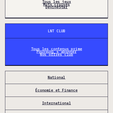
Tous les jeux
Mots croisés
DevineStar
LNT CLUB
Tous les contenus prime
Pourquoi s'abonner
Nos offres club
National
Économie et Finance
International