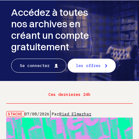
Accédez à toutes
nos archives en
créant un compte
gratuitement
Se connecter
les offres
Ces dernieres 24h
STACHE
07/08/2026
Par
Riad Elmarhar