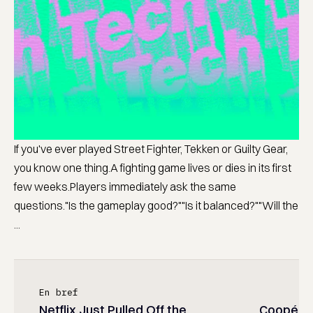
If you've ever played Street Fighter, Tekken or Guilty Gear,
you know one thing.A fighting game lives or dies in its first
few weeks.Players immediately ask the same
questions."Is the gameplay good?""Is it balanced?""Will the
...
En bref
Netflix Just Pulled Off the
Coopérati