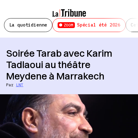
La quotidienne
Spécial été 2026
Ce
ZOOM
Soirée Tarab avec Karim
Tadlaoui au théâtre
Meydene à Marrakech
Par
LNT