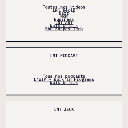
Toutes nos videos
LNT Récap
Bazz
Now
Business
LNT'ART
Walk & Talk
She Shapes Tech
LNT PODCAST
Tous nos podcasts
L'WIP - Work In Progress
Walk & Talk
LNT JEUX