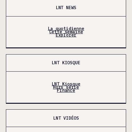
LNT NEWS
La quotidienne
Cette semaine
Explorer
LNT KIOSQUE
LNT Kiosque
Hors série
Finance
LNT VIDÉOS