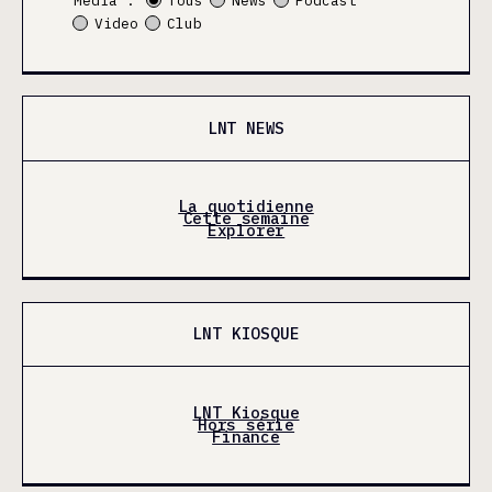
Média :
Tous
News
Podcast
Video
Club
LNT NEWS
La quotidienne
Cette semaine
Explorer
LNT KIOSQUE
LNT Kiosque
Hors série
Finance