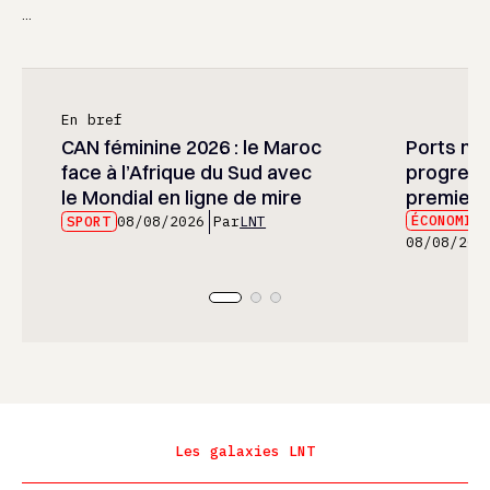
...
En bref
CAN féminine 2026 : le Maroc
Ports mar
face à l’Afrique du Sud avec
progress
le Mondial en ligne de mire
premier 
ÉCONOMIE
SPORT
08/08/2026
Par
LNT
08/08/202
Les galaxies LNT