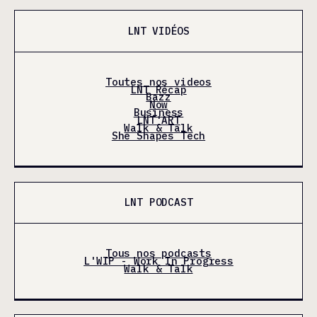
LNT VIDÉOS
Toutes nos videos
LNT Récap
Bazz
Now
Business
LNT'ART
Walk & Talk
She Shapes Tech
LNT PODCAST
Tous nos podcasts
L'WIP - Work In Progress
Walk & Talk