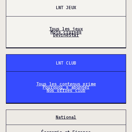
LNT JEUX
Tous les jeux
Mots croisés
DevineStar
LNT CLUB
Tous les contenus prime
Pourquoi s'abonner
Nos offres club
National