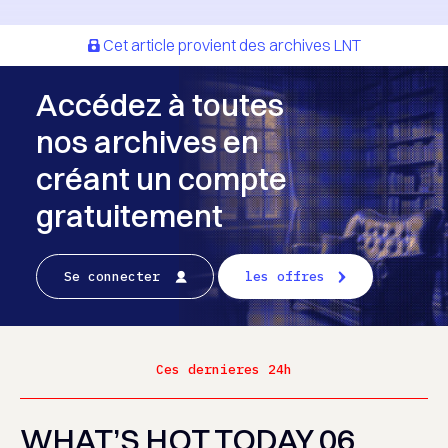
Cet article provient des archives LNT
Accédez à toutes
nos archives en
créant un compte
gratuitement
Se connecter
les offres
Ces dernieres 24h
WHAT’S HOT TODAY 06