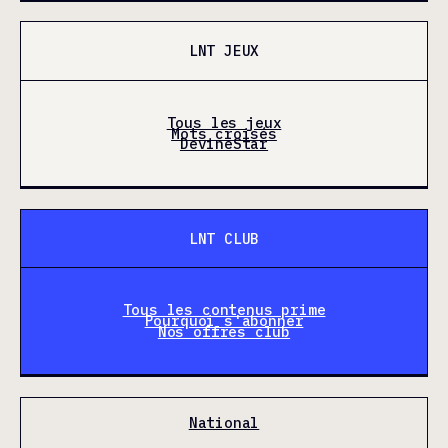
LNT JEUX
Tous les jeux
Mots croisés
DevineStar
LNT CLUB
Tous les contenus prime
Pourquoi s'abonner
Nos offres club
National