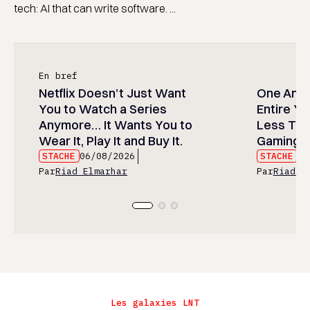
tech: AI that can write software. ...
En bref
Netflix Doesn’t Just Want
One Anim
You to Watch a Series
Entire Y
Anymore… It Wants You to
Less Than
Wear It, Play It and Buy It.
Gaming P
STACHE
06/08/2026
STACHE
06
Par
Riad Elmarhar
Par
Riad E
Les galaxies LNT