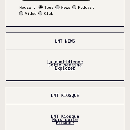
Média :
Tous
News
Podcast
Video
Club
LNT NEWS
La quotidienne
Cette semaine
Explorer
LNT KIOSQUE
LNT Kiosque
Hors série
Finance