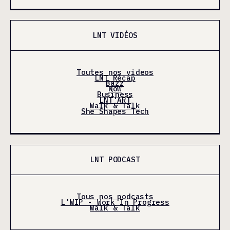
LNT VIDÉOS
Toutes nos videos
LNT Récap
Bazz
Now
Business
LNT'ART
Walk & Talk
She Shapes Tech
LNT PODCAST
Tous nos podcasts
L'WIP - Work In Progress
Walk & Talk