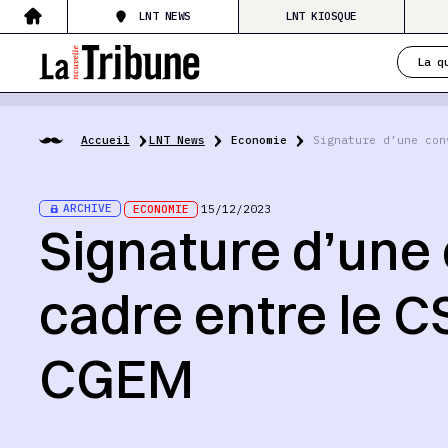
LNT NEWS
LNT KIOSQUE
La q
Accueil
LNT News
Economie
Signature d’une con
ARCHIVE
ECONOMIE
15/12/2023
Signature d’une
cadre entre le C
CGEM