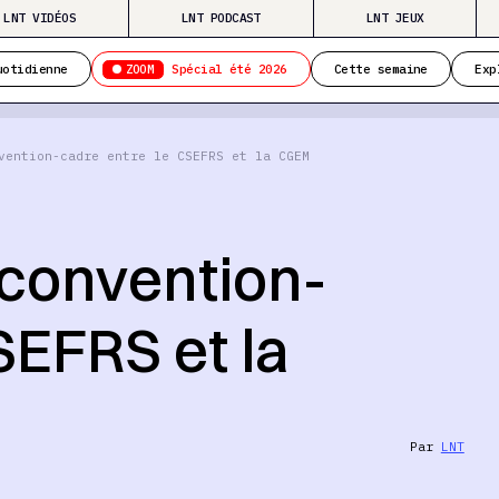
LNT VIDÉOS
LNT PODCAST
LNT JEUX
ZOOM
uotidienne
Spécial été 2026
Cette semaine
Exp
vention-cadre entre le CSEFRS et la CGEM
 convention-
SEFRS et la
Par
LNT