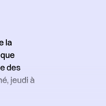
e la
ique
le des
é, jeudi à