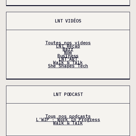
LNT VIDÉOS
Toutes nos videos
LNT Récap
Bazz
Now
Business
LNT'ART
Walk & Talk
She Shapes Tech
LNT PODCAST
Tous nos podcasts
L'WIP - Work In Progress
Walk & Talk