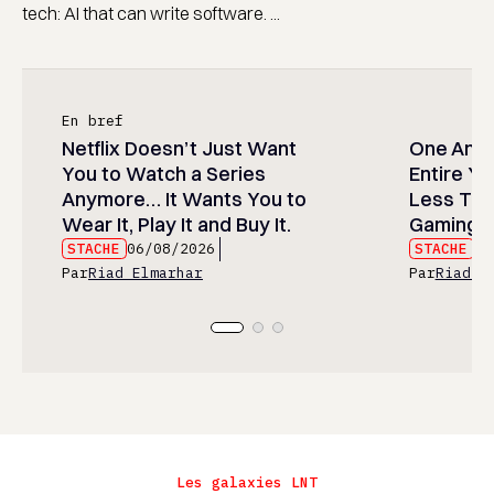
tech: AI that can write software. ...
En bref
Netflix Doesn’t Just Want
One Anim
You to Watch a Series
Entire Y
Anymore… It Wants You to
Less Than
Wear It, Play It and Buy It.
Gaming P
STACHE
06/08/2026
STACHE
06
Par
Riad Elmarhar
Par
Riad E
Les galaxies LNT