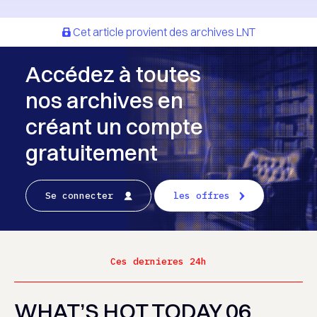
Cet article provient des archives LNT
Accédez à toutes
nos archives en
créant un compte
gratuitement
Se connecter
les offres
Ces dernieres 24h
WHAT’S HOT TODAY 06