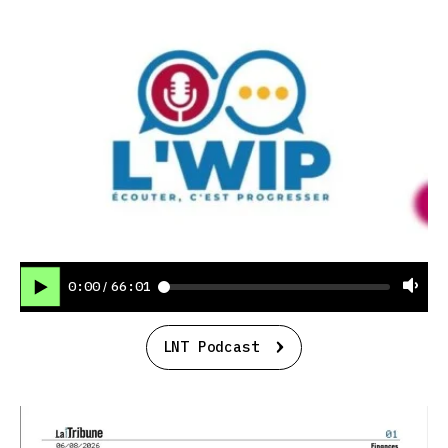
0:00
66:01
/
LNT Podcast