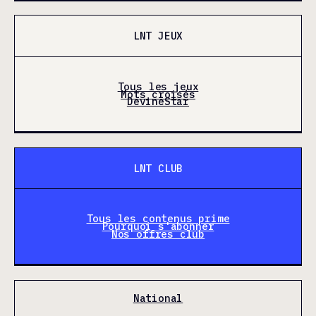
LNT JEUX
Tous les jeux
Mots croisés
DevineStar
LNT CLUB
Tous les contenus prime
Pourquoi s'abonner
Nos offres club
National