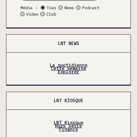
Média :
Tous
News
Podcast
Video
Club
LNT NEWS
La quotidienne
Cette semaine
Explorer
LNT KIOSQUE
LNT Kiosque
Hors série
Finance