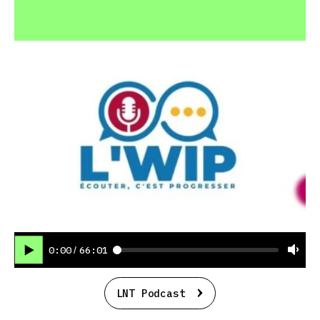
0:00
66:01
/
LNT Podcast