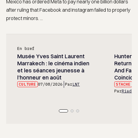
Mexico has ordered Meta to pay nearly one billion dollars
after ruling that Facebook and Instagram failed to properly
protect minors. ...
En bref
Musée Yves Saint Laurent
Hunter x 
Marrakech : le cinéma indien
Returned
et les séances jeunesse à
And Fans 
l’honneur en août
Coincide
CULTURE
07/08/2026
Par
LNT
STACHE
07
Par
Riad E