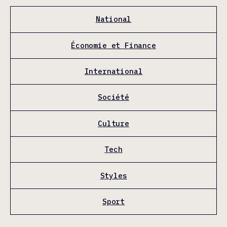
National
Économie et Finance
International
Société
Culture
Tech
Styles
Sport