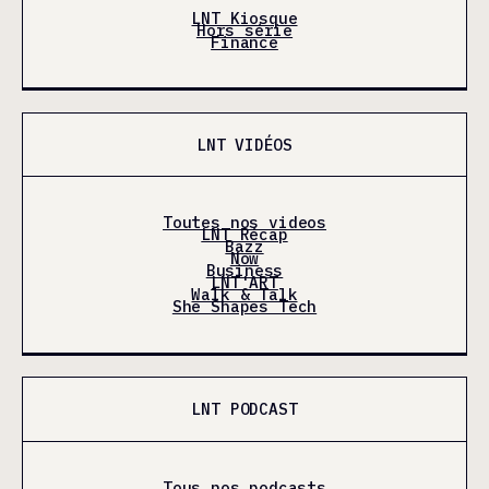
LNT Kiosque
Hors série
Finance
LNT VIDÉOS
Toutes nos videos
LNT Récap
Bazz
Now
Business
LNT'ART
Walk & Talk
She Shapes Tech
LNT PODCAST
Tous nos podcasts