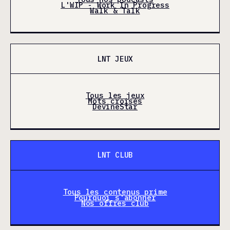
L'WIP - Work In Progress
Walk & Talk
LNT JEUX
Tous les jeux
Mots croisés
DevineStar
LNT CLUB
Tous les contenus prime
Pourquoi s'abonner
Nos offres club