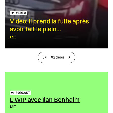
VIDEO
Vidéo: Il prend la fuite après
avoir fait le plein…
LNT
LNT Vidéos
PODCAST
L’WIP avec Ilan Benhaim
LNT