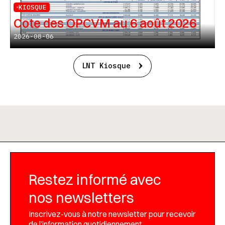
KIOSQUE
Cote des OPCVM au 6 août 2026
2026-08-06
LNT Kiosque
Restez informé avec
nos newsletters
Inscrivez-vous à notre newsletter pour recevoir
de l’information quotidiennement