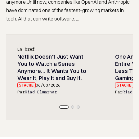
anymore.Until now, companies like OpenAI and Anthropic
have dominated one of the fastest-growing markets in
tech: AI that can write software. ...
En bref
Netflix Doesn’t Just Want
One Anim
You to Watch a Series
Entire Y
Anymore… It Wants You to
Less Than
Wear It, Play It and Buy It.
Gaming P
STACHE
06/08/2026
STACHE
06
Par
Riad Elmarhar
Par
Riad E