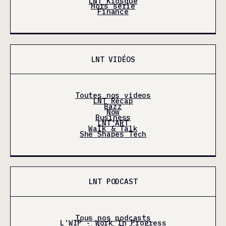
LNT Kiosque
Hors série
Finance
LNT VIDÉOS
Toutes nos videos
LNT Récap
Bazz
Now
Business
LNT'ART
Walk & Talk
She Shapes Tech
LNT PODCAST
Tous nos podcasts
L'WIP - Work In Progress