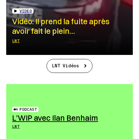
VIDEO
Vidéo: Il prend la fuite après
avoir fait le plein…
LNT
LNT Vidéos
PODCAST
L’WIP avec Ilan Benhaim
LNT