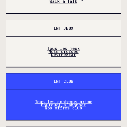
Walk & Talk
LNT JEUX
Tous les jeux
Mots croisés
DevineStar
LNT CLUB
Tous les contenus prime
Pourquoi s'abonner
Nos offres club