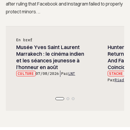
after ruling that Facebook and Instagram failed to properly
protect minors. ...
En bref
Musée Yves Saint Laurent
Hunter x 
Marrakech : le cinéma indien
Returned
et les séances jeunesse à
And Fans 
l’honneur en août
Coincide
CULTURE
07/08/2026
Par
LNT
STACHE
07
Par
Riad E