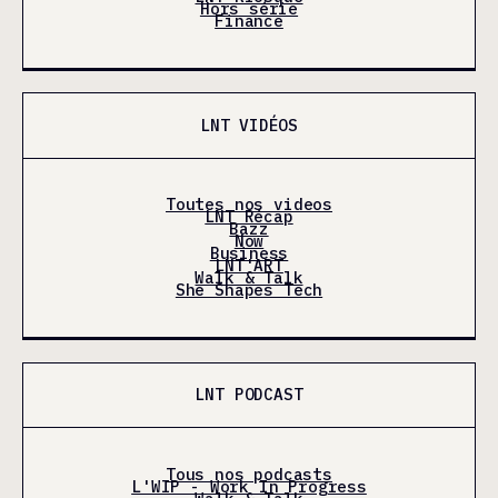
Hors série
Finance
LNT VIDÉOS
Toutes nos videos
LNT Récap
Bazz
Now
Business
LNT'ART
Walk & Talk
She Shapes Tech
LNT PODCAST
Tous nos podcasts
L'WIP - Work In Progress