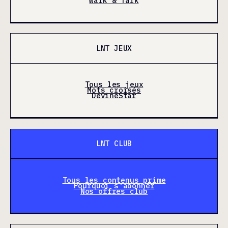
Walk & Talk
LNT JEUX
Tous les jeux
Mots croisés
DevineStar
LNT CLUB
Tous les contenus prime
Pourquoi s'abonner
Nos offres club