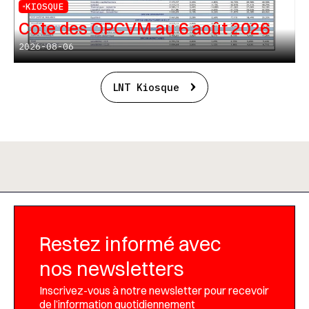
KIOSQUE
Cote des OPCVM au 6 août 2026
2026-08-06
LNT Kiosque
Restez informé avec
nos newsletters
Inscrivez-vous à notre newsletter pour recevoir
de l’information quotidiennement