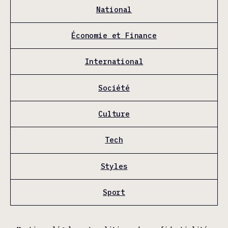
National
Économie et Finance
International
Société
Culture
Tech
Styles
Sport