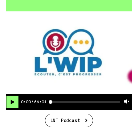
0:00
66:01
/
LNT Podcast