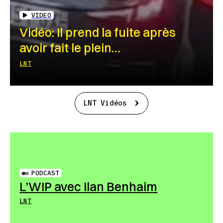
VIDEO
Vidéo: Il prend la fuite après
avoir fait le plein…
LNT
LNT Vidéos
PODCAST
L’WIP avec Ilan Benhaim
LNT