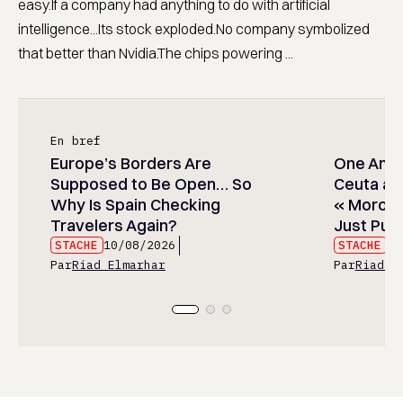
easy.If a company had anything to do with artificial
intelligence...Its stock exploded.No company symbolized
that better than Nvidia.The chips powering ...
En bref
Europe’s Borders Are
One Amer
Supposed to Be Open… So
Ceuta and
Why Is Spain Checking
« Moroc
Travelers Again?
Just Publ
STACHE
10/08/2026
STACHE
10
Par
Riad Elmarhar
Par
Riad E