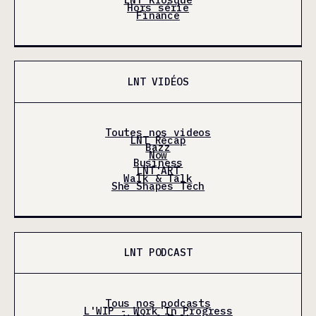
Hors série
Finance
LNT VIDÉOS
Toutes nos videos
LNT Récap
Bazz
Now
Business
LNT'ART
Walk & Talk
She Shapes Tech
LNT PODCAST
Tous nos podcasts
L'WIP - Work In Progress