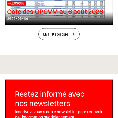
KIOSQUE
Cote des OPCVM au 6 août 2026
2026-08-06
LNT Kiosque
Restez informé avec
nos newsletters
Inscrivez-vous à notre newsletter pour recevoir
de l’information quotidiennement