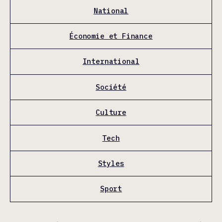
National
Économie et Finance
International
Société
Culture
Tech
Styles
Sport