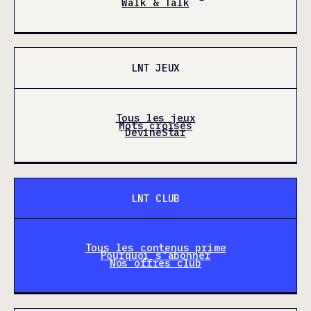
Walk & Talk
LNT JEUX
Tous les jeux
Mots croisés
DevineStar
LNT CLUB
Tous les contenus prime
Pourquoi s'abonner
Nos offres club