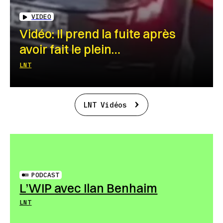
VIDEO
Vidéo: Il prend la fuite après
avoir fait le plein…
LNT
LNT Vidéos
PODCAST
L’WIP avec Ilan Benhaim
LNT