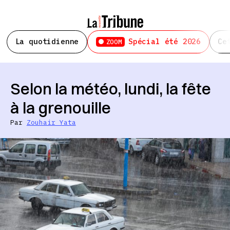
La quotidienne
Spécial été 2026
Ce
ZOOM
Selon la météo, lundi, la fête
à la grenouille
Par
Zouhair Yata