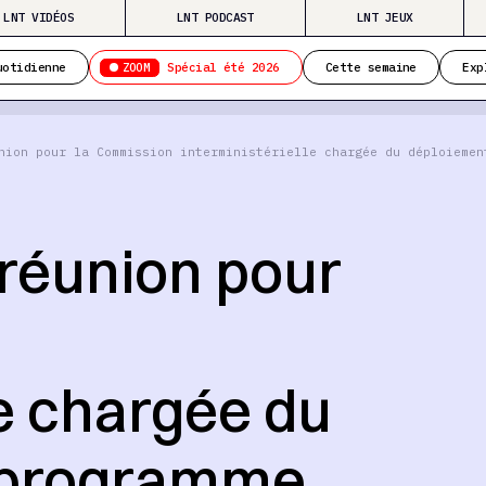
LNT VIDÉOS
LNT PODCAST
LNT JEUX
ZOOM
uotidienne
Spécial été 2026
Cette semaine
Exp
nion pour la Commission interministérielle chargée du déploiemen
 réunion pour
le chargée du
 programme