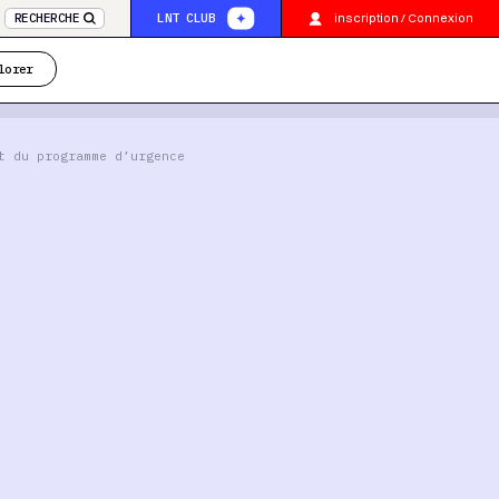
inscription / Connexion
RECHERCHE
LNT CLUB
lorer
t du programme d’urgence