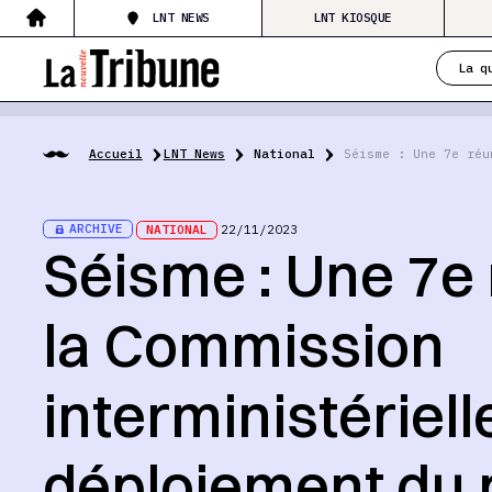
LNT NEWS
LNT KIOSQUE
La q
Accueil
LNT News
National
Séisme : Une 7e réu
ARCHIVE
NATIONAL
22/11/2023
Séisme : Une 7e
la Commission
interministériel
déploiement du