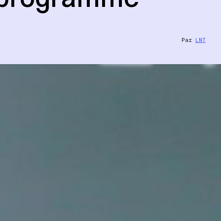
Par
LNT