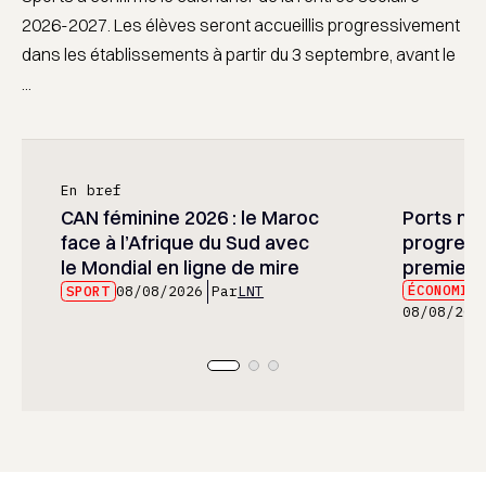
2026-2027. Les élèves seront accueillis progressivement
dans les établissements à partir du 3 septembre, avant le
...
En bref
CAN féminine 2026 : le Maroc
Ports mar
face à l’Afrique du Sud avec
progress
le Mondial en ligne de mire
premier 
ÉCONOMIE
SPORT
08/08/2026
Par
LNT
08/08/202