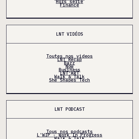
Hors série
Finance
LNT VIDÉOS
Toutes nos videos
LNT Récap
Bazz
Now
Business
LNT'ART
Walk & Talk
She Shapes Tech
LNT PODCAST
Tous nos podcasts
L'WIP - Work In Progress
Walk & Talk