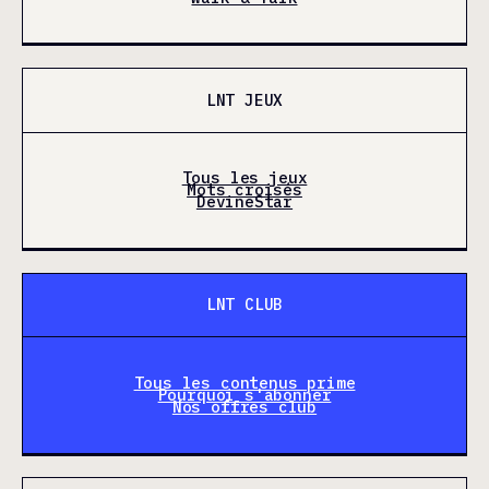
LNT JEUX
Tous les jeux
Mots croisés
DevineStar
LNT CLUB
Tous les contenus prime
Pourquoi s'abonner
Nos offres club