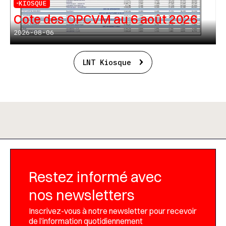
KIOSQUE
Cote des OPCVM au 6 août 2026
2026-08-06
LNT Kiosque
Restez informé avec
nos newsletters
Inscrivez-vous à notre newsletter pour recevoir
de l’information quotidiennement