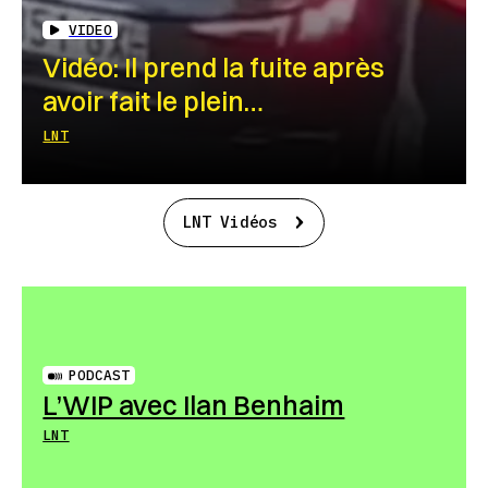
VIDEO
Vidéo: Il prend la fuite après
avoir fait le plein…
LNT
LNT Vidéos
PODCAST
L’WIP avec Ilan Benhaim
LNT