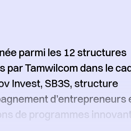
née parmi les 12 structures
es par Tamwilcom dans le ca
ov Invest, SB3S, structure
agnement d’entrepreneurs e
ons de programmes innovant