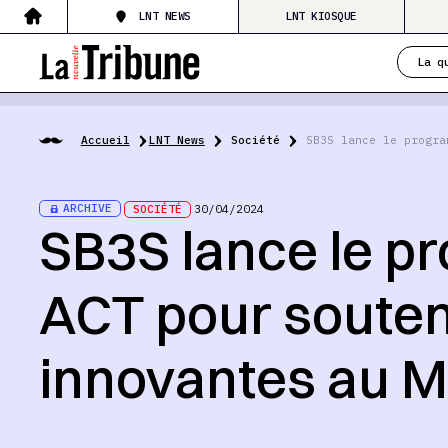
LNT NEWS
LNT KIOSQUE
La q
Accueil
LNT News
Société
SB3S lance le progra
ARCHIVE
SOCIÉTÉ
30/04/2024
SB3S lance le p
ACT pour souteni
innovantes au 