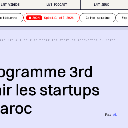
LNT VIDÉOS
LNT PODCAST
LNT JEUX
ZOOM
uotidienne
Spécial été 2026
Cette semaine
Exp
mme 3rd ACT pour soutenir les startups innovantes au Maroc
rogramme 3rd
r les startups
Maroc
Par
AL