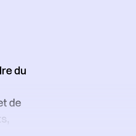
dre du
t de
s,