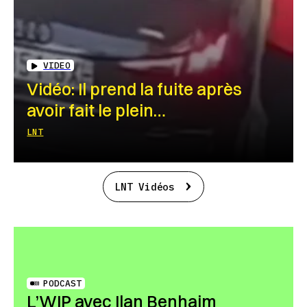
VIDEO
Vidéo: Il prend la fuite après
avoir fait le plein…
LNT
LNT Vidéos
PODCAST
L’WIP avec Ilan Benhaim