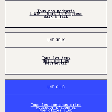
Tous nos podcasts
L'WIP - Work In Progress
Walk & Talk
LNT JEUX
Tous les jeux
Mots croisés
DevineStar
LNT CLUB
Tous les contenus prime
Pourquoi s'abonner
Nos offres club