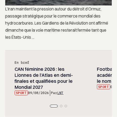
L’Iran maintient la pression autour du détroit d’Ormuz,
passage stratégique pour le commerce mondial des
hydrocarbures. Les Gardiens de la Révolution ont affirmé
dimanche que la voie maritime resterait fermée tant que
les États-Unis ...
En bref
CAN féminine 2026 : les
Football :
Lionnes de l’Atlas en demi-
académie
finales et qualifiées pour le
le nom d
Mondial 2027
SPORT
09/
SPORT
09/08/2026
Par
LNT