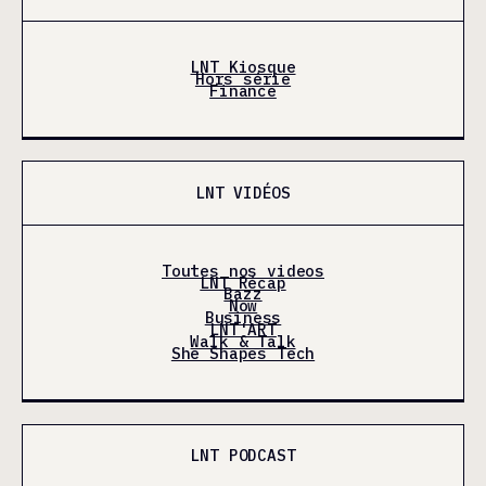
LNT Kiosque
Hors série
Finance
LNT VIDÉOS
Toutes nos videos
LNT Récap
Bazz
Now
Business
LNT'ART
Walk & Talk
She Shapes Tech
LNT PODCAST