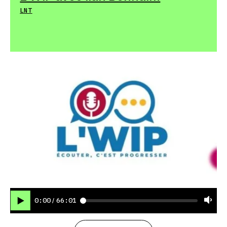
LNT
0:00
66:01
/