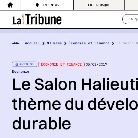
LNT NEWS
LNT KIOSQUE
La q
Accueil
LNT News
Économie et Finance
Le Salon H
ARCHIVE
ÉCONOMIE ET FINANCE
05/02/2017
Economie
Le Salon Halieuti
thème du dével
durable