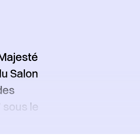
 Majesté
du Salon
des
 sous le