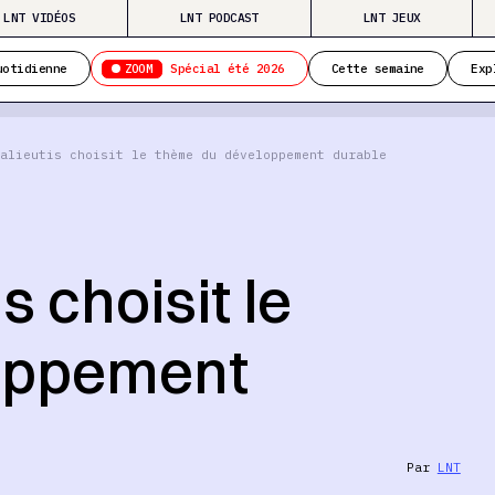
LNT VIDÉOS
LNT PODCAST
LNT JEUX
ZOOM
uotidienne
Spécial été 2026
Cette semaine
Exp
alieutis choisit le thème du développement durable
s choisit le
oppement
Par
LNT