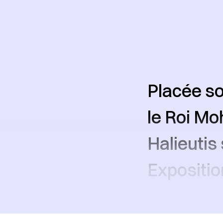
Placée so
le Roi Mo
Halieutis
Expositio