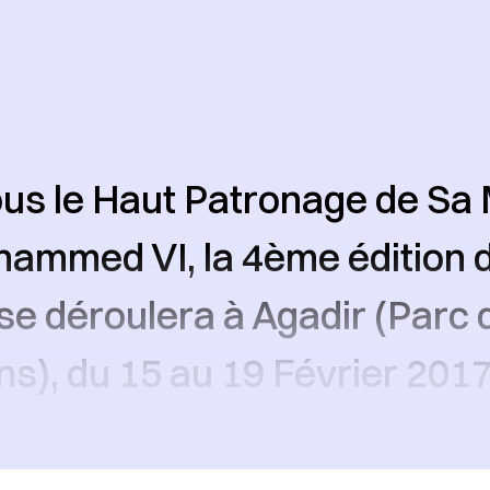
us le Haut Patronage de Sa
hammed VI, la 4ème édition 
 se déroulera à Agadir (Parc 
ns), du 15 au 19 Février 2017