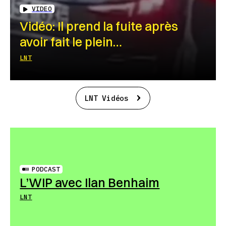
VIDEO
Vidéo: Il prend la fuite après
avoir fait le plein…
LNT
LNT Vidéos
PODCAST
L’WIP avec Ilan Benhaim
LNT