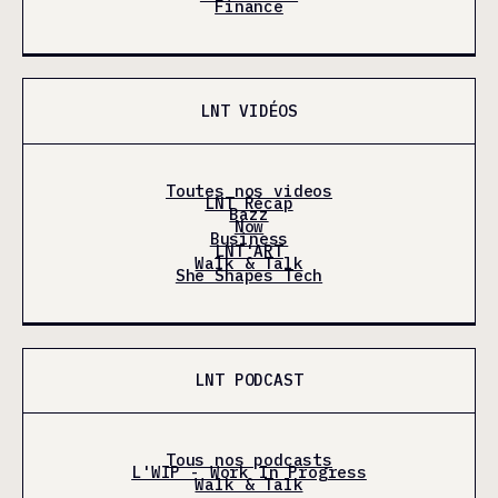
Finance
LNT VIDÉOS
Toutes nos videos
LNT Récap
Bazz
Now
Business
LNT'ART
Walk & Talk
She Shapes Tech
LNT PODCAST
Tous nos podcasts
L'WIP - Work In Progress
Walk & Talk