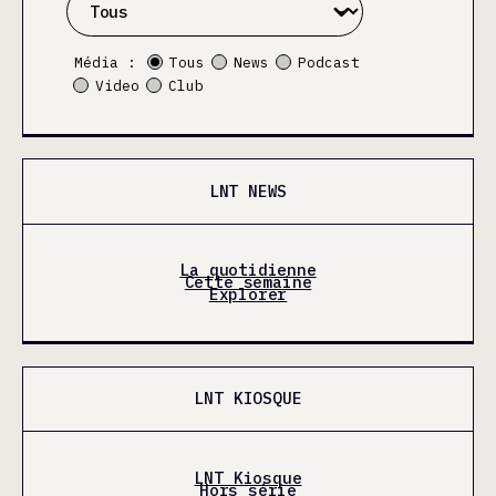
Média :
Tous
News
Podcast
Video
Club
LNT NEWS
La quotidienne
Cette semaine
Explorer
LNT KIOSQUE
LNT Kiosque
Hors série