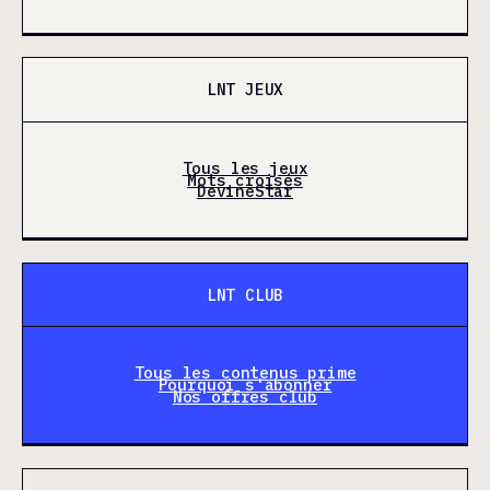
LNT JEUX
Tous les jeux
Mots croisés
DevineStar
LNT CLUB
Tous les contenus prime
Pourquoi s'abonner
Nos offres club