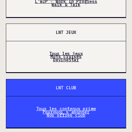
L'WIP - Work In Progress
Walk & Talk
LNT JEUX
Tous les jeux
Mots croisés
DevineStar
LNT CLUB
Tous les contenus prime
Pourquoi s'abonner
Nos offres club