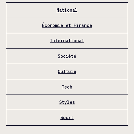
National
Économie et Finance
International
Société
Culture
Tech
Styles
Sport