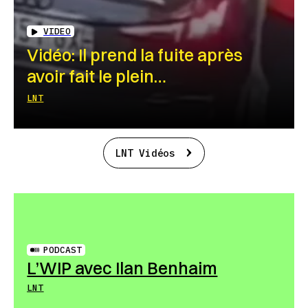
VIDEO
Vidéo: Il prend la fuite après
avoir fait le plein…
LNT
LNT Vidéos
PODCAST
L’WIP avec Ilan Benhaim
LNT