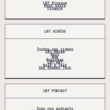
LNT Kiosque
Hors série
Finance
LNT VIDÉOS
Toutes nos videos
LNT Récap
Bazz
Now
Business
LNT'ART
Walk & Talk
She Shapes Tech
LNT PODCAST
Tous nos podcasts