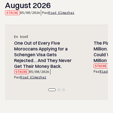
August 2026
STACHE
05/08/2026
Par
Riad Elmarhar
En bref
One Out of Every Five
The Play
Moroccans Applying for a
Million…
Schengen Visa Gets
Could Wa
Rejected… And They Never
Million Wi
Get Their Money Back.
STACHE
05
Par
Riad E
STACHE
05/08/2026
Par
Riad Elmarhar