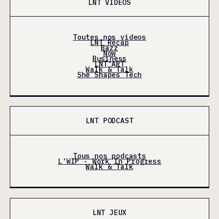
LNT VIDÉOS
Toutes nos videos
LNT Récap
Bazz
Now
Business
LNT'ART
Walk & Talk
She Shapes Tech
LNT PODCAST
Tous nos podcasts
L'WIP - Work In Progress
Walk & Talk
LNT JEUX