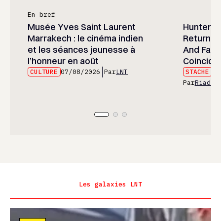
En bref
Musée Yves Saint Laurent
Hunter x 
Marrakech : le cinéma indien
Returned
et les séances jeunesse à
And Fans 
l’honneur en août
Coincide
CULTURE
07/08/2026
Par
LNT
STACHE
07
Par
Riad E
Les galaxies LNT