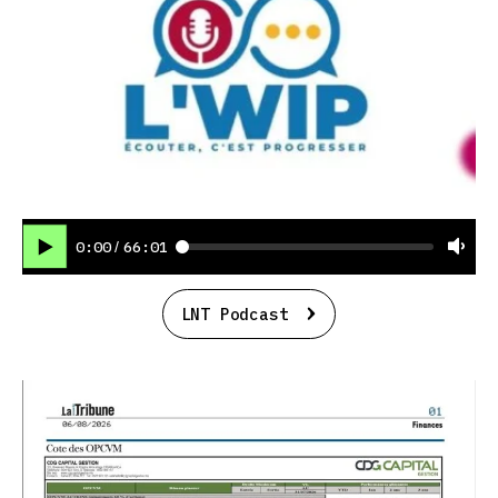
0:00
66:01
/
LNT Podcast