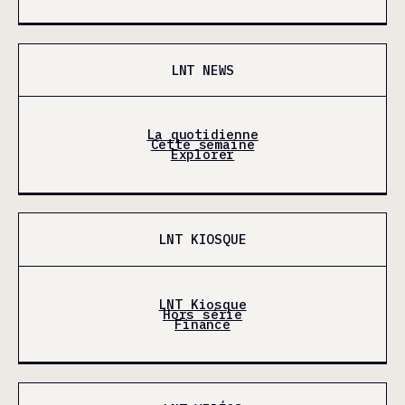
LNT NEWS
La quotidienne
Cette semaine
Explorer
LNT KIOSQUE
LNT Kiosque
Hors série
Finance