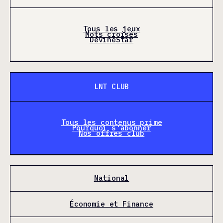
Tous les jeux
Mots croisés
DevineStar
LNT CLUB
Tous les contenus prime
Pourquoi s'abonner
Nos offres club
National
Économie et Finance