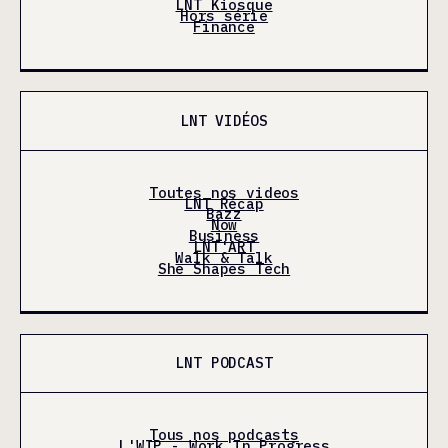
LNT Kiosque
Hors série
Finance
LNT VIDÉOS
Toutes nos videos
LNT Récap
Bazz
Now
Business
LNT'ART
Walk & Talk
She Shapes Tech
LNT PODCAST
Tous nos podcasts
L'WIP - Work In Progress