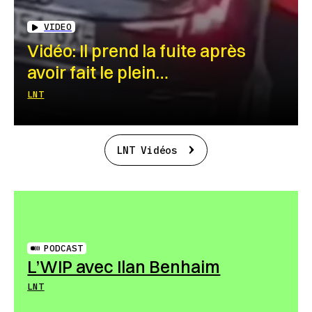
VIDEO
Vidéo: Il prend la fuite après
avoir fait le plein…
LNT
LNT Vidéos
PODCAST
L’WIP avec Ilan Benhaim
LNT