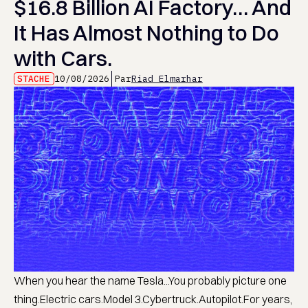
$16.8 Billion AI Factory… And
It Has Almost Nothing to Do
with Cars.
STACHE
10/08/2026
Par
Riad Elmarhar
When you hear the name Tesla...You probably picture one
thing.Electric cars.Model 3.Cybertruck.Autopilot.For years,