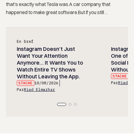
that's exactly what Tesla was.A car company that
happened to make great software.But if you still ...
En bref
Instagram Doesn’t Just
Instagram
Want Your Attention
One of t
Anymore… It Wants You to
Social M
Watch Entire TV Shows
Without 
Without Leaving the App.
STACHE
10
Par
Riad E
STACHE
10/08/2026
Par
Riad Elmarhar