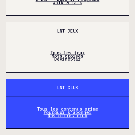
Walk & Talk
LNT JEUX
Tous les jeux
Mots croisés
DevineStar
LNT CLUB
Tous les contenus prime
Pourquoi s'abonner
Nos offres club