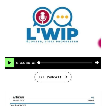
0:00
66:01
/
LNT Podcast