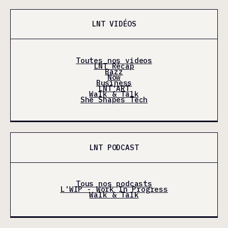
LNT VIDÉOS
Toutes nos videos
LNT Récap
Bazz
Now
Business
LNT'ART
Walk & Talk
She Shapes Tech
LNT PODCAST
Tous nos podcasts
L'WIP - Work In Progress
Walk & Talk