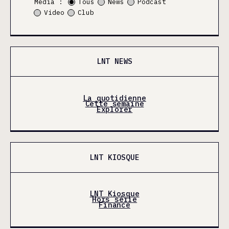
Média :
Tous
News
Podcast
Video
Club
LNT NEWS
La quotidienne
Cette semaine
Explorer
LNT KIOSQUE
LNT Kiosque
Hors série
Finance