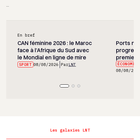
...
En bref
CAN féminine 2026 : le Maroc
Ports mar
face à l’Afrique du Sud avec
progress
le Mondial en ligne de mire
premier 
ÉCONOMIE
SPORT
08/08/2026
Par
LNT
08/08/202
Les galaxies LNT