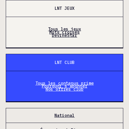
LNT JEUX
Tous les jeux
Mots croisés
DevineStar
LNT CLUB
Tous les contenus prime
Pourquoi s'abonner
Nos offres club
National