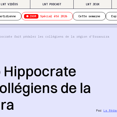
LNT VIDÉOS
LNT PODCAST
LNT JEUX
ZOOM
uotidienne
Spécial été 2026
Cette semaine
Exp
pocrate fait pédaler les collégiens de la région d’Essaouira
b Hippocrate
collégiens de la
ira
Par
La Réda