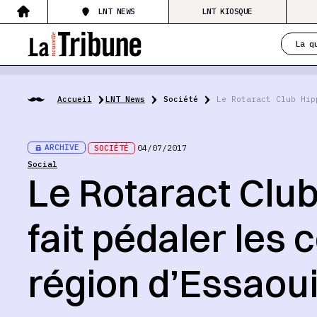
LNT NEWS
LNT KIOSQUE
La q
Accueil
LNT News
Société
Le Rotaract Club Hip
ARCHIVE
SOCIÉTÉ
04/07/2017
Social
Le Rotaract Clu
fait pédaler les 
région d’Essaou