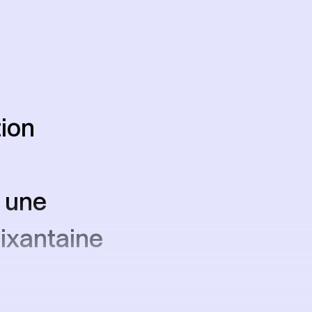
tion
 une
oixantaine