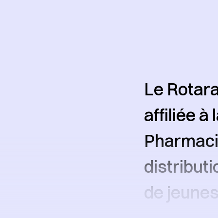
Le Rotara
affiliée à
Pharmaci
distribut
de jeune