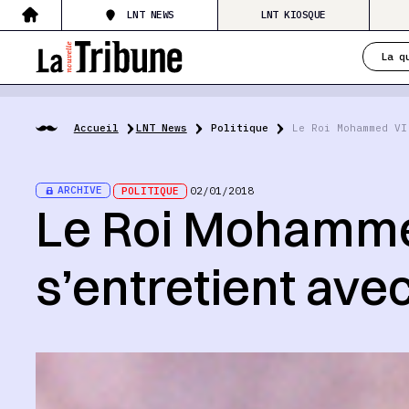
LNT NEWS
LNT KIOSQUE
La q
Accueil
LNT News
Politique
Le Roi Mohammed VI
ARCHIVE
POLITIQUE
02/01/2018
Le Roi Mohamme
s’entretient av