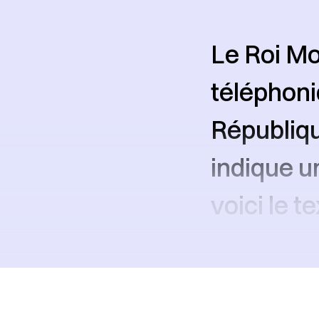
Le Roi Mo
téléphoni
Républiqu
indique u
voici le t