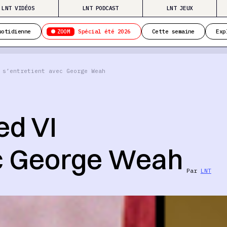
LNT VIDÉOS
LNT PODCAST
LNT JEUX
ZOOM
uotidienne
Spécial été 2026
Cette semaine
Exp
 s’entretient avec George Weah
d VI
ec George Weah
Par
LNT