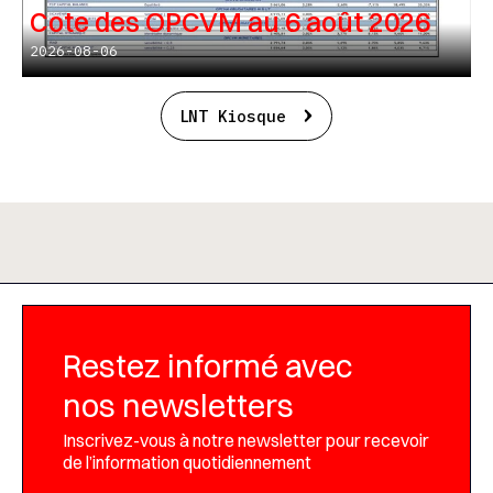
Cote des OPCVM au 6 août 2026
2026-08-06
LNT Kiosque
Restez informé avec
nos newsletters
Inscrivez-vous à notre newsletter pour recevoir
de l’information quotidiennement