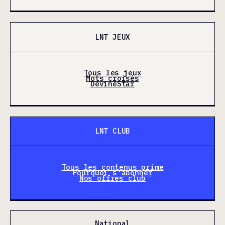
LNT JEUX
Tous les jeux
Mots croisés
DevineStar
LNT CLUB
Tous les contenus prime
Pourquoi s'abonner
Nos offres club
National