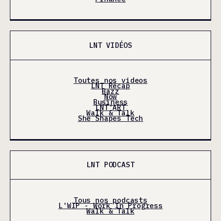
LNT VIDÉOS
Toutes nos videos
LNT Récap
Bazz
Now
Business
LNT'ART
Walk & Talk
She Shapes Tech
LNT PODCAST
Tous nos podcasts
L'WIP - Work In Progress
Walk & Talk