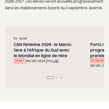
2026-2027. Les élèves seront accueillis progressivement
dans les établissements à partir du 3 septembre, avant le
...
En bref
CAN féminine 2026 : le Maroc
Ports mar
face à l’Afrique du Sud avec
progress
le Mondial en ligne de mire
premier 
ÉCONOMIE
SPORT
08/08/2026
Par
LNT
08/08/202