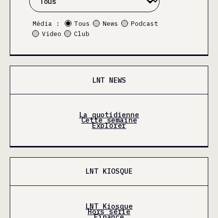
Média :
Tous
News
Podcast
Video
Club
LNT NEWS
La quotidienne
Cette semaine
Explorer
LNT KIOSQUE
LNT Kiosque
Hors série
Finance