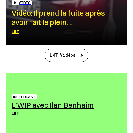
VIDEO
Vidéo: Il prend la fuite après
avoir fait le plein…
LNT
LNT Vidéos
PODCAST
L’WIP avec Ilan Benhaim
LNT