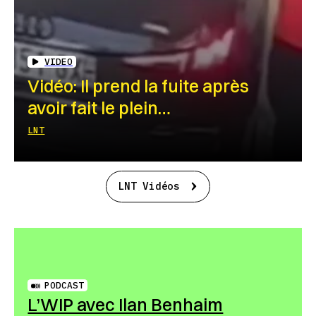
VIDEO
Vidéo: Il prend la fuite après
avoir fait le plein…
LNT
LNT Vidéos
PODCAST
L’WIP avec Ilan Benhaim