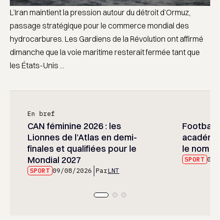
L’Iran maintient la pression autour du détroit d’Ormuz,
passage stratégique pour le commerce mondial des
hydrocarbures. Les Gardiens de la Révolution ont affirmé
dimanche que la voie maritime resterait fermée tant que
les États-Unis ...
En bref
CAN féminine 2026 : les
Football :
Lionnes de l’Atlas en demi-
académie
finales et qualifiées pour le
le nom d
Mondial 2027
SPORT
09/
SPORT
09/08/2026
Par
LNT