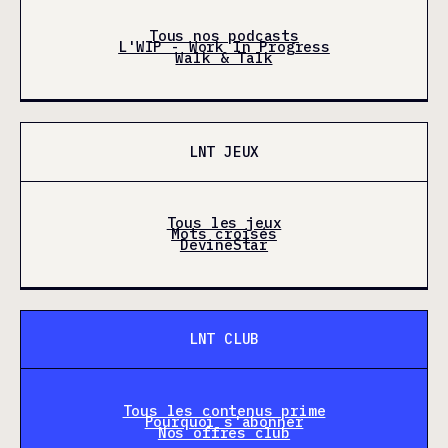
Tous nos podcasts
L'WIP - Work In Progress
Walk & Talk
LNT JEUX
Tous les jeux
Mots croisés
DevineStar
LNT CLUB
Tous les contenus prime
Pourquoi s'abonner
Nos offres club