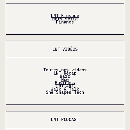
LNT Kiosque
Hors série
Finance
LNT VIDÉOS
Toutes nos videos
LNT Récap
Bazz
Now
Business
LNT'ART
Walk & Talk
She Shapes Tech
LNT PODCAST