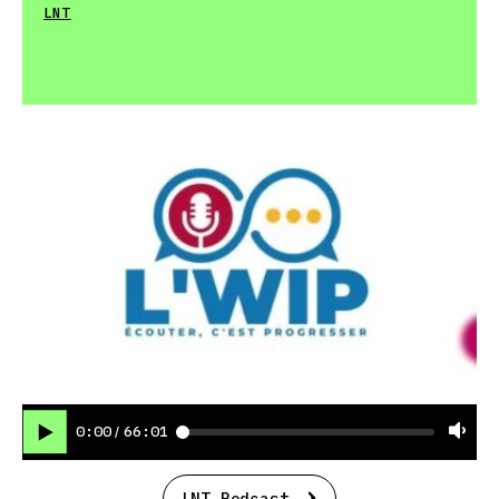
LNT
0:00
66:01
/
LNT Podcast