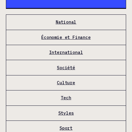
National
Économie et Finance
International
Société
Culture
Tech
Styles
Sport