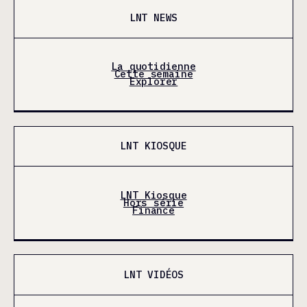
LNT NEWS
La quotidienne
Cette semaine
Explorer
LNT KIOSQUE
LNT Kiosque
Hors série
Finance
LNT VIDÉOS