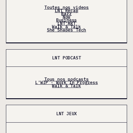
Toutes nos videos
LNT Récap
Bazz
Now
Business
LNT'ART
Walk & Talk
She Shapes Tech
LNT PODCAST
Tous nos podcasts
L'WIP - Work In Progress
Walk & Talk
LNT JEUX