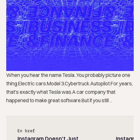
When you hear the name Tesla...You probably picture one
thing.Electric cars.Model 3.Cybertruck.Autopilot.For years,
that's exactly what Tesla was.A car company that
happened to make great software.But if you still ...
En bref
Instagram Doesn’t Just
Instagram