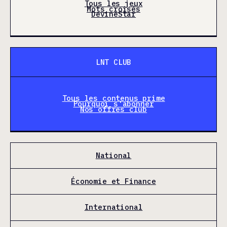
Tous les jeux
Mots croisés
DevineStar
LNT CLUB
Tous les contenus prime
Pourquoi s'abonner
Nos offres club
National
Économie et Finance
International