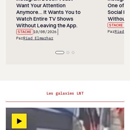
Want Your Attention
One of t
Anymore… It Wants You to
Social M
Watch Entire TV Shows
Without 
Without Leaving the App.
STACHE
10
Par
Riad E
STACHE
10/08/2026
Par
Riad Elmarhar
Les galaxies LNT