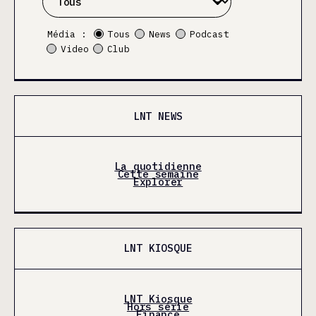
Média :
Tous
News
Podcast
Video
Club
LNT NEWS
La quotidienne
Cette semaine
Explorer
LNT KIOSQUE
LNT Kiosque
Hors série
Finance