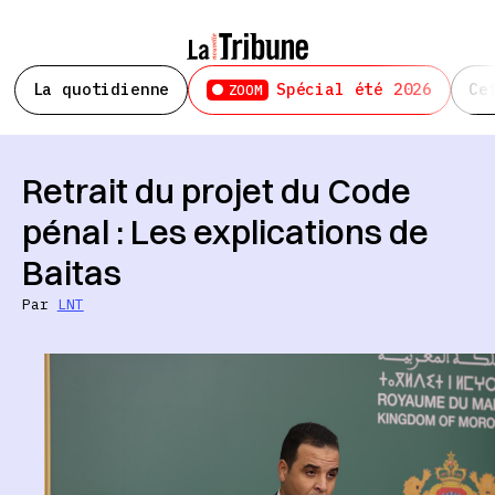
La quotidienne
Spécial été 2026
Ce
ZOOM
Retrait du projet du Code
pénal : Les explications de
Baitas
Par
LNT