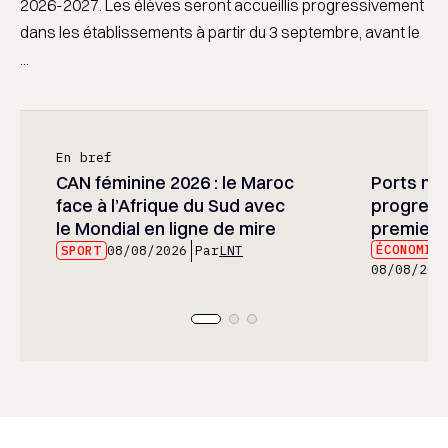
2026-2027. Les élèves seront accueillis progressivement
dans les établissements à partir du 3 septembre, avant le
...
En bref
CAN féminine 2026 : le Maroc
Ports mar
face à l’Afrique du Sud avec
progress
le Mondial en ligne de mire
premier 
ÉCONOMIE
SPORT
08/08/2026
Par
LNT
08/08/202