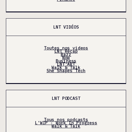
LNT VIDÉOS
Toutes nos videos
LNT Récap
Bazz
Now
Business
LNT'ART
Walk & Talk
She Shapes Tech
LNT PODCAST
Tous nos podcasts
L'WIP - Work In Progress
Walk & Talk