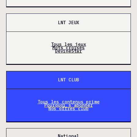
LNT JEUX
Tous les jeux
Mots croisés
DevineStar
LNT CLUB
Tous les contenus prime
Pourquoi s'abonner
Nos offres club
National