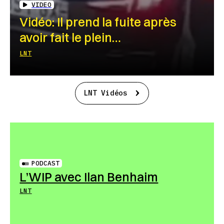
VIDEO
Vidéo: Il prend la fuite après
avoir fait le plein…
LNT
LNT Vidéos
PODCAST
L’WIP avec Ilan Benhaim
LNT