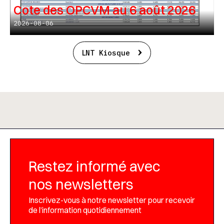
Cote des OPCVM au 6 août 2026
2026-08-06
LNT Kiosque
Restez informé avec
nos newsletters
Inscrivez-vous à notre newsletter pour recevoir
de l’information quotidiennement