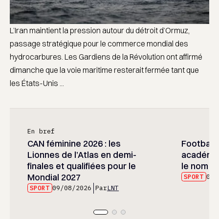
L’Iran maintient la pression autour du détroit d’Ormuz,
passage stratégique pour le commerce mondial des
hydrocarbures. Les Gardiens de la Révolution ont affirmé
dimanche que la voie maritime resterait fermée tant que
les États-Unis ...
En bref
CAN féminine 2026 : les
Football :
Lionnes de l’Atlas en demi-
académie
finales et qualifiées pour le
le nom d
Mondial 2027
SPORT
09/
SPORT
09/08/2026
Par
LNT