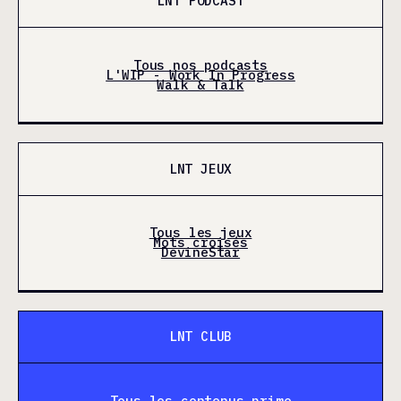
LNT PODCAST
Tous nos podcasts
L'WIP - Work In Progress
Walk & Talk
LNT JEUX
Tous les jeux
Mots croisés
DevineStar
LNT CLUB
Tous les contenus prime