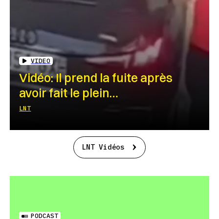
VIDEO
Vidéo: Il prend la fuite après
avoir fait le plein…
LNT
LNT Vidéos
PODCAST