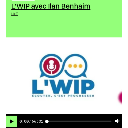
L’WIP avec Ilan Benhaim
LNT
0:00
66:01
/