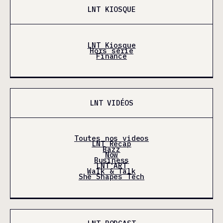
LNT KIOSQUE
LNT Kiosque
Hors série
Finance
LNT VIDÉOS
Toutes nos videos
LNT Récap
Bazz
Now
Business
LNT'ART
Walk & Talk
She Shapes Tech