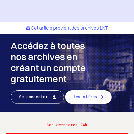
Cet article provient des archives LNT
Accédez à toutes
nos archives en
créant un compte
gratuitement
Se connecter
les offres
Ces dernieres 24h