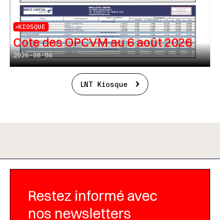
KIOSQUE
Cote des OPCVM au 6 août 2026
2026-08-06
LNT Kiosque
Restez informé avec
nos newsletters