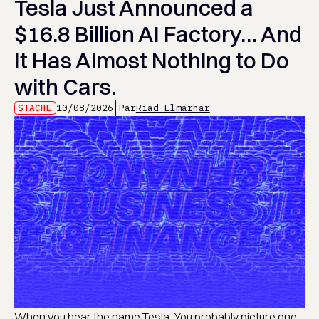
Tesla Just Announced a
$16.8 Billion AI Factory… And
It Has Almost Nothing to Do
with Cars.
STACHE
10/08/2026
Par
Riad Elmarhar
When you hear the name Tesla...You probably picture one