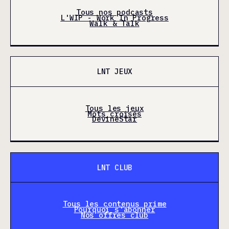
Tous nos podcasts
L'WIP - Work In Progress
Walk & Talk
LNT JEUX
Tous les jeux
Mots croisés
DevineStar
LNT CLUB
Tous les contenus prime
Pourquoi s'abonner
Nos offres club