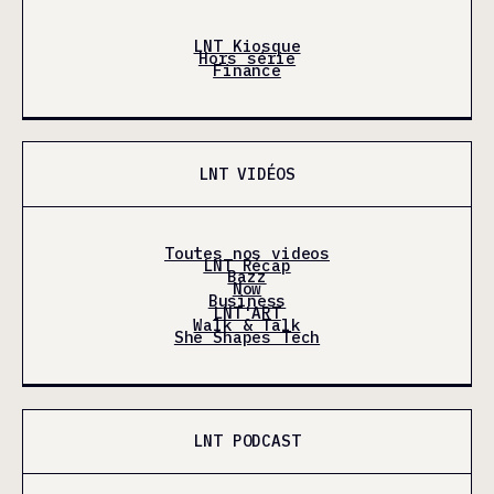
LNT Kiosque
Hors série
Finance
LNT VIDÉOS
Toutes nos videos
LNT Récap
Bazz
Now
Business
LNT'ART
Walk & Talk
She Shapes Tech
LNT PODCAST