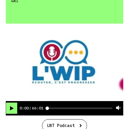
LNT
0:00
66:01
/
LNT Podcast