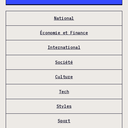
National
Économie et Finance
International
Société
Culture
Tech
Styles
Sport