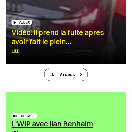
VIDEO
Vidéo: Il prend la fuite après
avoir fait le plein…
LNT
LNT Vidéos
PODCAST
L’WIP avec Ilan Benhaim