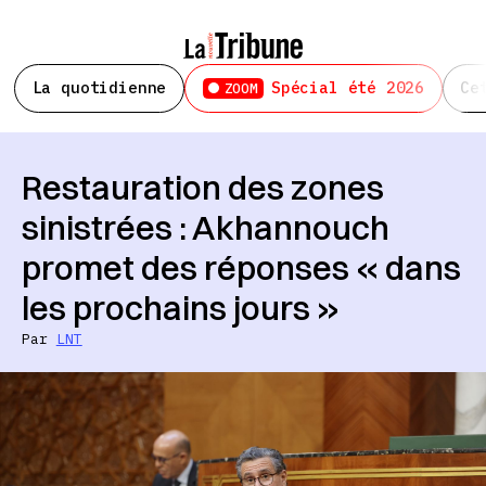
La quotidienne
Spécial été 2026
Ce
ZOOM
Restauration des zones
sinistrées : Akhannouch
promet des réponses « dans
les prochains jours »
Par
LNT