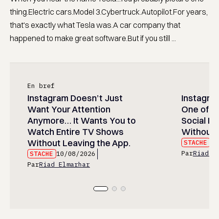
thing.Electric cars.Model 3.Cybertruck.Autopilot.For years,
that's exactly what Tesla was.A car company that
happened to make great software.But if you still ...
En bref
Instagram Doesn’t Just
Instagram
Want Your Attention
One of t
Anymore… It Wants You to
Social M
Watch Entire TV Shows
Without 
Without Leaving the App.
STACHE
10
Par
Riad E
STACHE
10/08/2026
Par
Riad Elmarhar