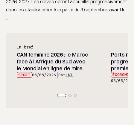
2026-2027. Les élèves seront accueillis progressivement
dans les établissements à partir du 3 septembre, avant le
...
En bref
CAN féminine 2026 : le Maroc
Ports mar
face à l’Afrique du Sud avec
progress
le Mondial en ligne de mire
premier 
ÉCONOMIE
SPORT
08/08/2026
Par
LNT
08/08/202