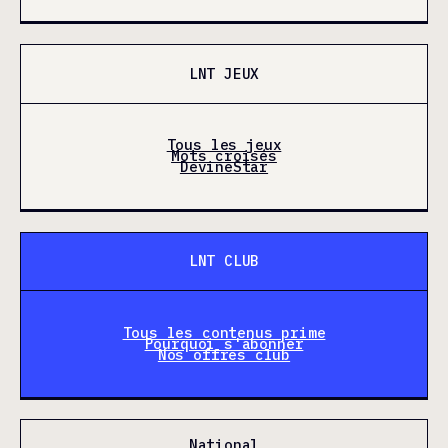
LNT JEUX
Tous les jeux
Mots croisés
DevineStar
LNT CLUB
Tous les contenus prime
Pourquoi s'abonner
Nos offres club
National