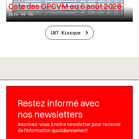
Cote des OPCVM au 6 août 2026
2026-08-06
LNT Kiosque
Restez informé avec
nos newsletters
Inscrivez-vous à notre newsletter pour recevoir
de l’information quotidiennement