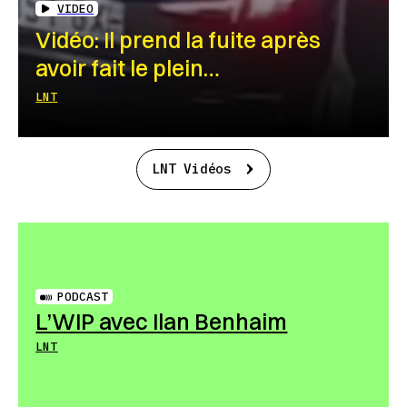
VIDEO
Vidéo: Il prend la fuite après
avoir fait le plein…
LNT
LNT Vidéos
PODCAST
L’WIP avec Ilan Benhaim
LNT