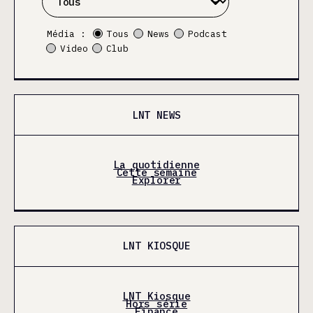
Média :
Tous
News
Podcast
Video
Club
LNT NEWS
La quotidienne
Cette semaine
Explorer
LNT KIOSQUE
LNT Kiosque
Hors série
Finance