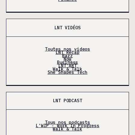
LNT VIDÉOS
Toutes nos videos
LNT Récap
Bazz
Now
Business
LNT'ART
Walk & Talk
She Shapes Tech
LNT PODCAST
Tous nos podcasts
L'WIP - Work In Progress
Walk & Talk