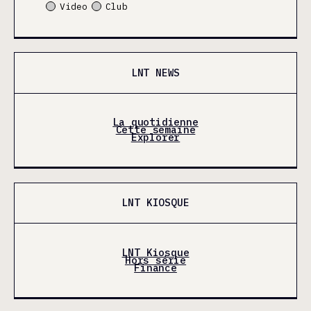
Video
Club
LNT NEWS
La quotidienne
Cette semaine
Explorer
LNT KIOSQUE
LNT Kiosque
Hors série
Finance