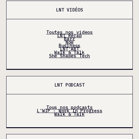
LNT VIDÉOS
Toutes nos videos
LNT Récap
Bazz
Now
Business
LNT'ART
Walk & Talk
She Shapes Tech
LNT PODCAST
Tous nos podcasts
L'WIP - Work In Progress
Walk & Talk