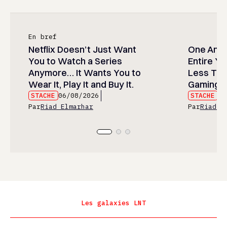
En bref
Netflix Doesn’t Just Want
One Anim
You to Watch a Series
Entire Y
Anymore… It Wants You to
Less Than
Wear It, Play It and Buy It.
Gaming P
STACHE
06/08/2026
STACHE
06
Par
Riad Elmarhar
Par
Riad E
Les galaxies LNT