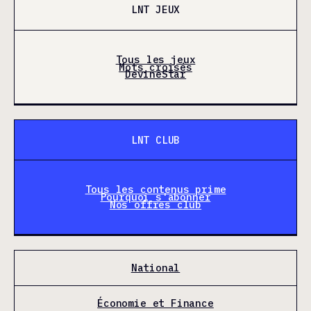
LNT JEUX
Tous les jeux
Mots croisés
DevineStar
LNT CLUB
Tous les contenus prime
Pourquoi s'abonner
Nos offres club
National
Économie et Finance